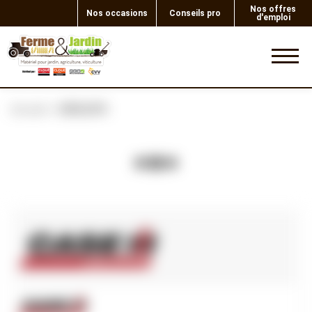
Nos offres
Nos occasions
Conseils pro
d'emploi
0
Accueil
CIRCLIPS