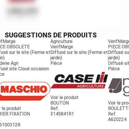
CIRCLIPS
Ref.
800-2162
SUGGESTIONS DE PRODUITS
ifMarge
Agriculture
VerifMarg
ECE OBSOLETE
VerifMarge
PIECE O
fusé sur le site (Ferme et
Diffusé sur le site (Ferme et
Diffusé su
in)
jardin)
jardin)
derie Agri
Pièce
Diffusé si
fusé site Cloué occasion
Pièce
ce
Voir le produit
BOUTON
Voir le pro
r le produit
Ref.
ROULETT
JOUET
RIER FIXATION
3145841R1
Ref.
.
A620224
6100312R