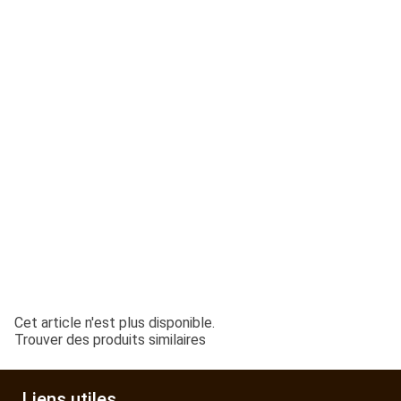
ESPACES VERTS
QUAD SSV UTV
PIECES DETACHEES
CONTACT
Cet article n'est plus disponible.
Trouver des produits similaires
Liens utiles