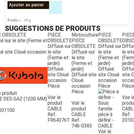
Ajouter au panier
Poids
18
g
SUGGESTIONS DE PRODUITS
E OBSOLETE
PIECE
Motoculture
PIECE
PIEC
é sur le site (Ferme et
OBSOLETE
PIECE
OBSOLETE
OBSO
Diffusé sur
OBSOLETE
Diffusé sur
Diffu
sé site Cloué occasion
le site
Diffusé sur
le site
le sit
(Ferme et
le site
(Ferme et
(Ferm
jardin)
(Ferme et
jardin)
jardin
JOUET
Diffusé
jardin)
Diffusé
Diffu
site Cloué
Diffusé site
site Cloué
site 
occasion
Cloué
occasion
occas
Pièce
occasion
Pièce
Pièc
ESPACES VERTS
Pièce
e produit
Voir le
Voir l
E DES GAZ (1200 MM)
produit
Voir le
produ
QUAD SSV UTV
CABLE
produit
CABL
501100
Ref.
CABLE
Ref.
FR64376T
Ref.
2010
746-0383
PIECES DETACHEES
Voir le