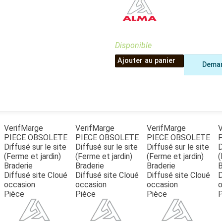
Benne
Sécateur
Plateau
Perche sécateur
Remorque bagagere
Tronçonneuse
Bineuse
Disponible
Accessoires
Ajouter au panier
Deman
VerifMarge
VerifMarge
VerifMarge
V
PIECE OBSOLETE
PIECE OBSOLETE
PIECE OBSOLETE
Diffusé sur le site
Diffusé sur le site
Diffusé sur le site
D
(Ferme et jardin)
(Ferme et jardin)
(Ferme et jardin)
(
Braderie
Braderie
Braderie
B
Diffusé site Cloué
Diffusé site Cloué
Diffusé site Cloué
D
occasion
occasion
occasion
o
Pièce
Pièce
Pièce