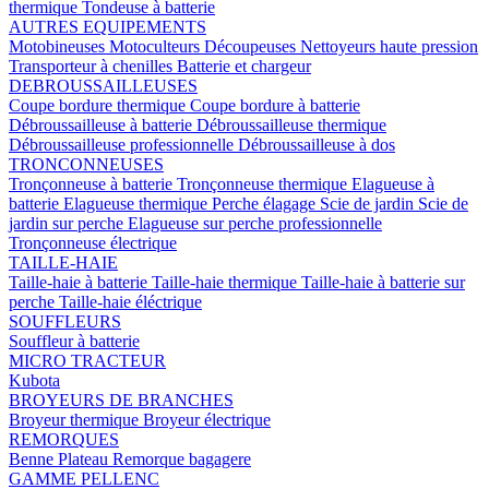
thermique
Tondeuse à batterie
AUTRES EQUIPEMENTS
Motobineuses
Motoculteurs
Découpeuses
Nettoyeurs haute pression
Transporteur à chenilles
Batterie et chargeur
DEBROUSSAILLEUSES
Coupe bordure thermique
Coupe bordure à batterie
Débroussailleuse à batterie
Débroussailleuse thermique
Débroussailleuse professionnelle
Débroussailleuse à dos
TRONCONNEUSES
Tronçonneuse à batterie
Tronçonneuse thermique
Elagueuse à
batterie
Elagueuse thermique
Perche élagage
Scie de jardin
Scie de
jardin sur perche
Elagueuse sur perche professionnelle
Tronçonneuse électrique
TAILLE-HAIE
Taille-haie à batterie
Taille-haie thermique
Taille-haie à batterie sur
perche
Taille-haie éléctrique
SOUFFLEURS
Souffleur à batterie
MICRO TRACTEUR
Kubota
BROYEURS DE BRANCHES
Broyeur thermique
Broyeur électrique
REMORQUES
Benne
Plateau
Remorque bagagere
GAMME PELLENC