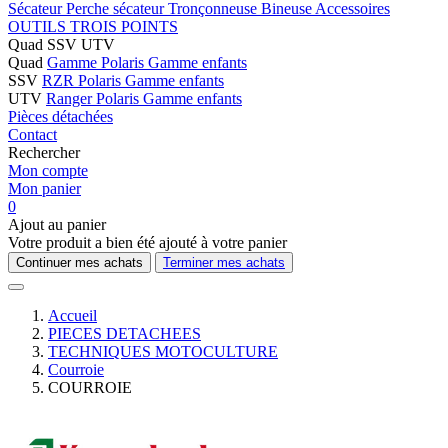
Sécateur
Perche sécateur
Tronçonneuse
Bineuse
Accessoires
OUTILS TROIS POINTS
Quad SSV UTV
Quad
Gamme Polaris
Gamme enfants
SSV
RZR Polaris
Gamme enfants
UTV
Ranger Polaris
Gamme enfants
Pièces détachées
Contact
Rechercher
Mon compte
Mon panier
0
Ajout au panier
Votre produit a bien été ajouté à votre panier
Continuer mes achats
Terminer mes achats
Accueil
PIECES DETACHEES
TECHNIQUES MOTOCULTURE
Courroie
COURROIE