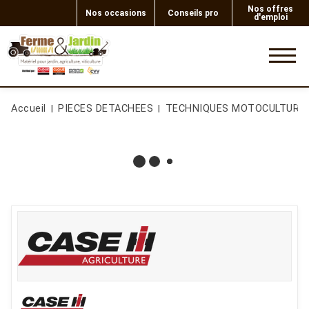
Nos offres
Nos occasions
Conseils pro
d'emploi
0
Accueil
PIECES DETACHEES
TECHNIQUES MOTOCULTURE