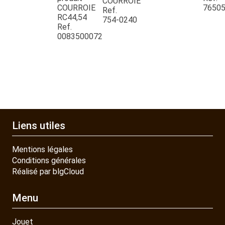
COURROIE
COURROIE
7650
Ref.
RC44,54
PIECES DETACHEES
754-0240
Ref.
0083500072
CONTACT
Liens utiles
Mentions légales
Conditions générales
Réalisé par blgCloud
Menu
Jouet