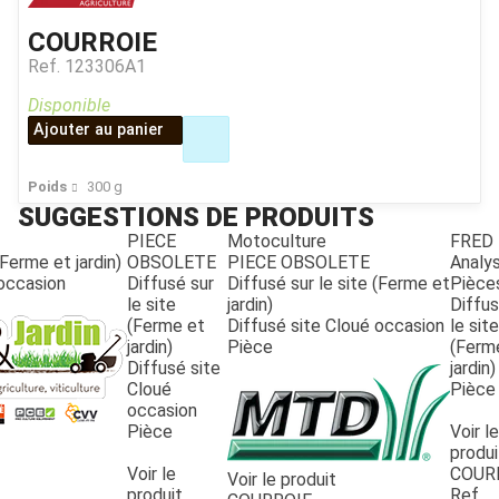
COURROIE
Ref.
123306A1
Disponible
Ajouter au panier
Poids
300
g
SUGGESTIONS DE PRODUITS
PIECE
Motoculture
FRED
(Ferme et jardin)
OBSOLETE
PIECE OBSOLETE
Analy
 occasion
Diffusé sur
Diffusé sur le site (Ferme et
Pièce
le site
jardin)
Diffus
JOUET
(Ferme et
Diffusé site Cloué occasion
le site
jardin)
Pièce
(Ferm
Diffusé site
jardin)
Cloué
Pièce
ESPACES VERTS
occasion
Pièce
Voir le
produi
QUAD SSV UTV
Voir le
COUR
Voir le produit
produit
Ref.