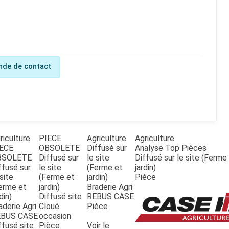
de de contact
riculture
PIECE
Agriculture
Agriculture
ECE
OBSOLETE
Diffusé sur
Analyse Top Pièces
BSOLETE
Diffusé sur
le site
Diffusé sur le site (Ferme
ffusé sur
le site
(Ferme et
jardin)
 site
(Ferme et
jardin)
Pièce
erme et
jardin)
Braderie Agri
din)
Diffusé site
REBUS CASE
aderie Agri
Cloué
Pièce
EBUS CASE
occasion
ffusé site
Pièce
Voir le