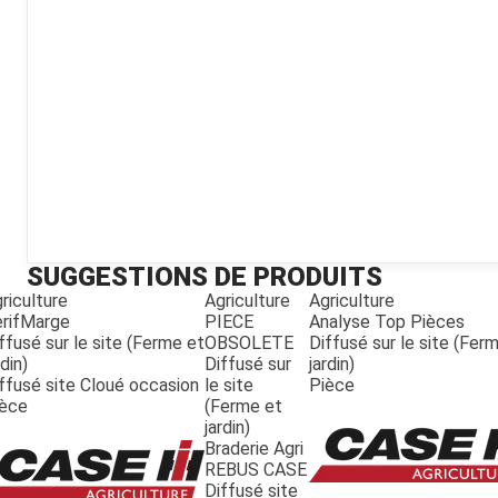
Kubota
Broyeur thermique
Broyeur électrique
SUGGESTIONS DE PRODUITS
riculture
Agriculture
Agriculture
rifMarge
PIECE
Analyse Top Pièces
ffusé sur le site (Ferme et
OBSOLETE
Diffusé sur le site (Fer
rdin)
Diffusé sur
jardin)
ffusé site Cloué occasion
le site
Pièce
ièce
(Ferme et
jardin)
Braderie Agri
REBUS CASE
Diffusé site