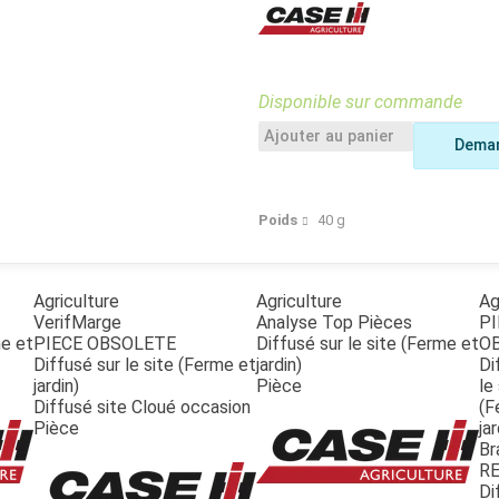
Benne
Sécateur
Plateau
Perche sécateur
Remorque bagagere
Tronçonneuse
Bineuse
Disponible sur commande
Accessoires
Ajouter au panier
Deman
Poids
40
g
Agriculture
Agriculture
Ag
VerifMarge
Analyse Top Pièces
PI
me et
PIECE OBSOLETE
Diffusé sur le site (Ferme et
O
Diffusé sur le site (Ferme et
jardin)
Di
jardin)
Pièce
le
Diffusé site Cloué occasion
(F
Pièce
jar
Br
R
Di