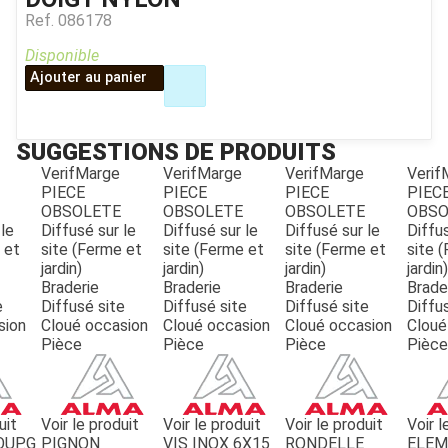
Ref.
086178
Disponible
Ajouter au panier
SUGGESTIONS DE PRODUITS
VerifMarge
VerifMarge
VerifMarge
Verif
PIECE
PIECE
PIECE
PIEC
OBSOLETE
OBSOLETE
OBSOLETE
OBSO
JOUET
 le
Diffusé sur le
Diffusé sur le
Diffusé sur le
Diffus
 et
site (Ferme et
site (Ferme et
site (Ferme et
site 
jardin)
jardin)
jardin)
jardin)
Braderie
Braderie
Braderie
Brade
ESPACES VERTS
e
Diffusé site
Diffusé site
Diffusé site
Diffu
sion
Cloué occasion
Cloué occasion
Cloué occasion
Cloué
Pièce
Pièce
Pièce
Pièce
QUAD SSV UTV
PIECES DETACHEES
uit
Voir le produit
Voir le produit
Voir le produit
Voir l
OUP.G
PIGNON
VIS INOX 6X15
RONDELLE
ELE