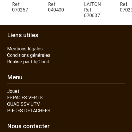
Ref.
Ref.
LAITON
Ref.
070257
040400
Ref.
0702
CONTACT
070637
Liens utiles
Mentions légales
Conditions générales
Réalisé par blgCloud
Menu
Jouet
ESPACES VERTS
QUAD SSV UTV
PIECES DETACHEES
Nous contacter