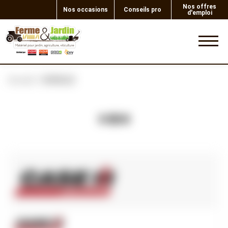
Nos offres
Nos occasions
Conseils pro
d'emploi
0
Accueil
DOUILLE