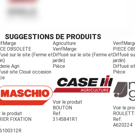
DOUILLE
Ref.
723593R1
SUGGESTIONS DE PRODUITS
ifMarge
Agriculture
VerifMarg
ECE OBSOLETE
VerifMarge
PIECE O
fusé sur le site (Ferme et
Diffusé sur le site (Ferme et
Diffusé su
in)
jardin)
jardin)
derie Agri
Pièce
Diffusé si
fusé site Cloué occasion
Pièce
ce
Voir le produit
BOUTON
Voir le pro
r le produit
Ref.
ROULETT
JOUET
RIER FIXATION
3145841R1
Ref.
.
A620224
6100312R