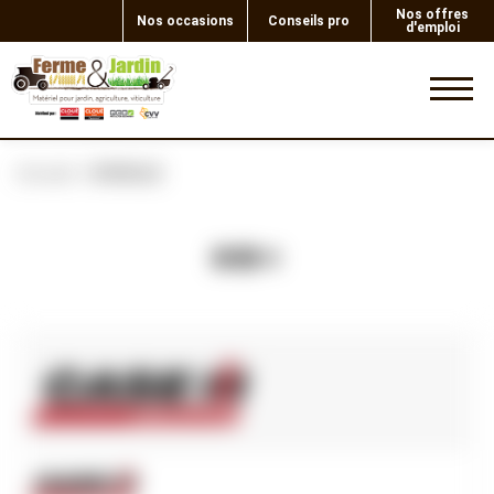
Nos offres
Nos occasions
Conseils pro
d'emploi
0
Accueil
DOUILLE