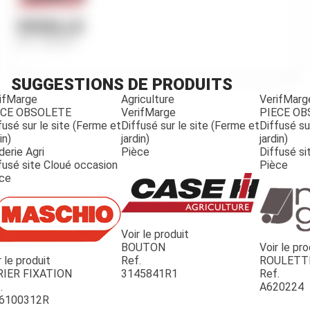
DOUILLE
Ref.
MB256
SUGGESTIONS DE PRODUITS
ifMarge
Agriculture
VerifMarg
ECE OBSOLETE
VerifMarge
PIECE O
fusé sur le site (Ferme et
Diffusé sur le site (Ferme et
Diffusé su
in)
jardin)
jardin)
derie Agri
Pièce
Diffusé si
fusé site Cloué occasion
Pièce
ce
Voir le produit
BOUTON
Voir le pro
r le produit
Ref.
ROULETT
JOUET
RIER FIXATION
3145841R1
Ref.
.
A620224
6100312R