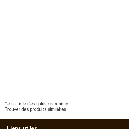
ESPACES VERTS
QUAD SSV UTV
PIECES DETACHEES
CONTACT
Cet article n'est plus disponible.
Trouver des produits similaires
Liens utiles