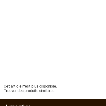
ESPACES VERTS
QUAD SSV UTV
PIECES DETACHEES
CONTACT
Cet article n'est plus disponible.
Trouver des produits similaires