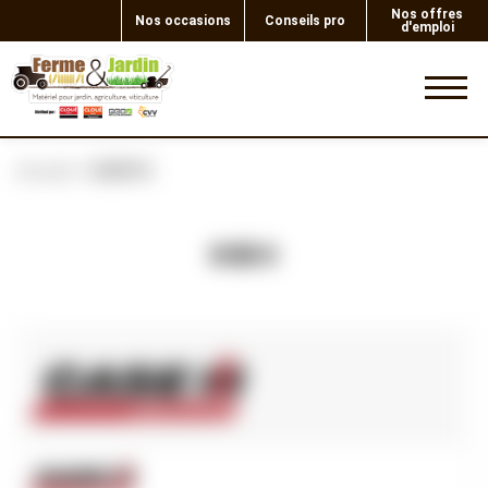
Nos offres
Nos occasions
Conseils pro
d'emploi
0
Accueil
DURITE