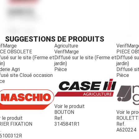
DURITE
Ref.
755649R1
Poids
200
g
SUGGESTIONS DE PRODUITS
ifMarge
Agriculture
VerifMarg
ECE OBSOLETE
VerifMarge
PIECE O
fusé sur le site (Ferme et
Diffusé sur le site (Ferme et
Diffusé su
in)
jardin)
jardin)
derie Agri
Pièce
Diffusé si
fusé site Cloué occasion
Pièce
ce
Voir le produit
BOUTON
Voir le pro
r le produit
Ref.
ROULETT
JOUET
RIER FIXATION
3145841R1
Ref.
.
A620224
6100312R