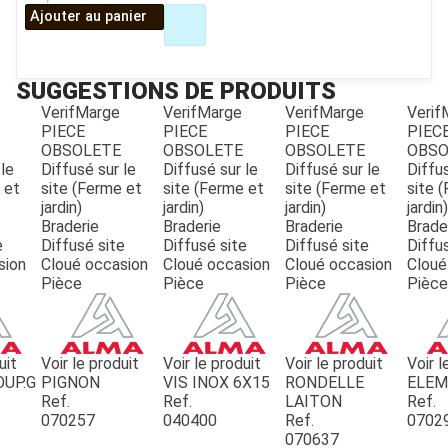
Ajouter au panier
SUGGESTIONS DE PRODUITS
VerifMarge
VerifMarge
VerifMarge
Verif
PIECE
PIECE
PIECE
PIEC
OBSOLETE
OBSOLETE
OBSOLETE
OBSO
 le
Diffusé sur le
Diffusé sur le
Diffusé sur le
Diffus
 et
site (Ferme et
site (Ferme et
site (Ferme et
site 
JOUET
jardin)
jardin)
jardin)
jardin)
Braderie
Braderie
Braderie
Brade
e
Diffusé site
Diffusé site
Diffusé site
Diffu
ESPACES VERTS
sion
Cloué occasion
Cloué occasion
Cloué occasion
Cloué
Pièce
Pièce
Pièce
Pièce
QUAD SSV UTV
uit
Voir le produit
Voir le produit
Voir le produit
Voir l
OUP.G
PIGNON
VIS INOX 6X15
RONDELLE
ELE
PIECES DETACHEES
Ref.
Ref.
LAITON
Ref.
070257
040400
Ref.
0702
070637