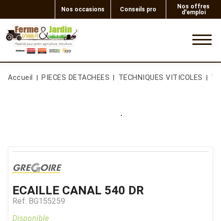
Nos offres
Nos occasions
Conseils pro
d'emploi
0
Accueil
PIECES DETACHEES
TECHNIQUES VITICOLES
Te
ECAILLE CANAL 540 DR
Ref.
BG155259
Disponible