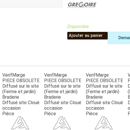
Benne
Sécateur
Plateau
Perche sécateur
Remorque bagagere
Tronçonneuse
Bineuse
Disponible
Accessoires
Ajouter au panier
Deman
VerifMarge
VerifMarge
VerifMarge
V
PIECE OBSOLETE
PIECE OBSOLETE
PIECE OBSOLETE
Diffusé sur le site
Diffusé sur le site
Diffusé sur le site
D
(Ferme et jardin)
(Ferme et jardin)
(Ferme et jardin)
(
Braderie
Braderie
Braderie
B
Diffusé site Cloué
Diffusé site Cloué
Diffusé site Cloué
D
occasion
occasion
occasion
o
Pièce
Pièce
Pièce