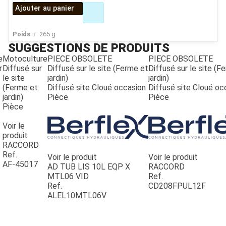
Ajouter au panier
Poids
265
g
SUGGESTIONS DE PRODUITS
e
Motoculture
PIECE OBSOLETE
PIECE OBSOLETE
r
Diffusé sur
Diffusé sur le site (Ferme et
Diffusé sur le site (F
le site
jardin)
jardin)
(Ferme et
Diffusé site Cloué occasion
Diffusé site Cloué oc
jardin)
Pièce
Pièce
Pièce
Voir le
produit
RACCORD
Ref.
Voir le produit
Voir le produit
AF-45017
AD TUB LIS 10L EQP X
RACCORD
JOUET
MTL06 VID
Ref.
Ref.
CD208FPUL12F
ALEL10MTL06V
ESPACES VERTS