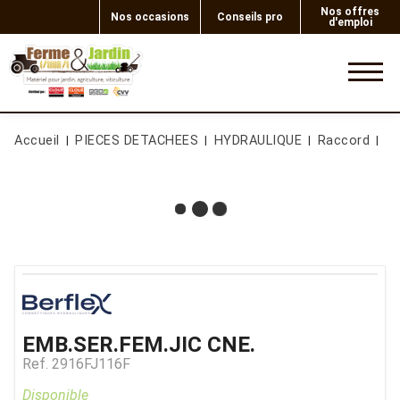
Nos offres
Nos occasions
Conseils pro
d'emploi
0
Accueil
PIECES DETACHEES
HYDRAULIQUE
Raccord
E
EMB.SER.FEM.JIC CNE.
Ref.
2916FJ116F
Disponible