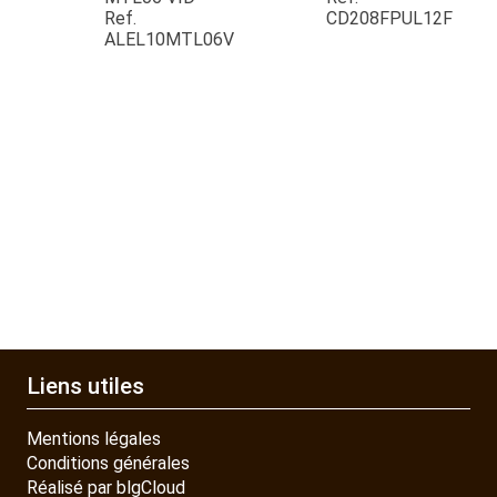
Ref.
CD208FPUL12F
QUAD SSV UTV
ALEL10MTL06V
PIECES DETACHEES
CONTACT
Liens utiles
Mentions légales
Conditions générales
Réalisé par blgCloud