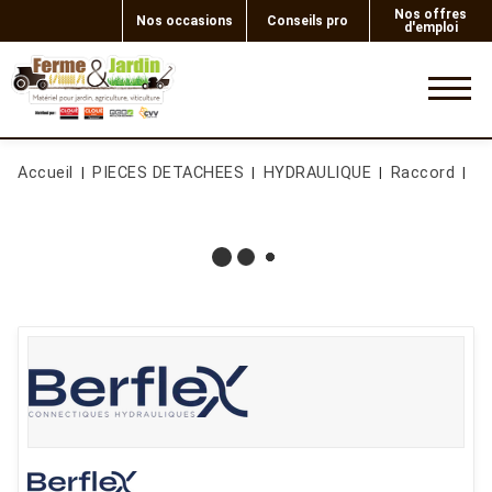
Nos offres
Nos occasions
Conseils pro
d'emploi
0
Accueil
PIECES DETACHEES
HYDRAULIQUE
Raccord
E