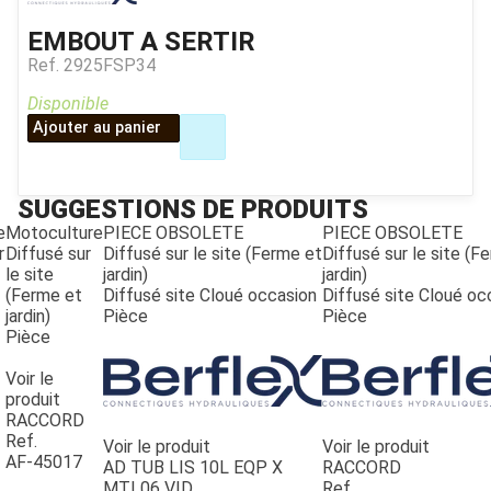
EMBOUT A SERTIR
Ref.
2925FSP34
Disponible
Ajouter au panier
SUGGESTIONS DE PRODUITS
e
Motoculture
PIECE OBSOLETE
PIECE OBSOLETE
r
Diffusé sur
Diffusé sur le site (Ferme et
Diffusé sur le site (F
le site
jardin)
jardin)
(Ferme et
Diffusé site Cloué occasion
Diffusé site Cloué oc
jardin)
Pièce
Pièce
Pièce
JOUET
Voir le
produit
RACCORD
Ref.
ESPACES VERTS
Voir le produit
Voir le produit
AF-45017
AD TUB LIS 10L EQP X
RACCORD
MTL06 VID
Ref.