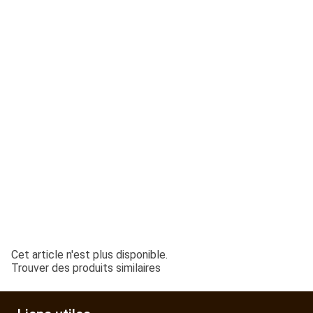
ESPACES VERTS
QUAD SSV UTV
PIECES DETACHEES
CONTACT
Cet article n'est plus disponible.
Trouver des produits similaires