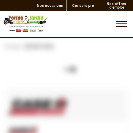
Nos offres
Nos occasions
Conseils pro
d'emploi
0
Accueil
ENTRETOISE