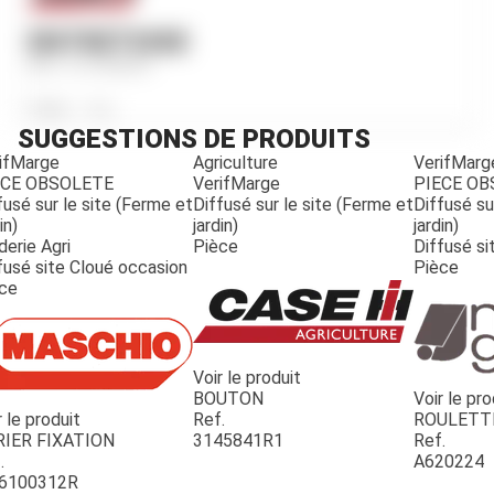
ENTRETOISE
Ref.
3137669R1
Poids
40
g
SUGGESTIONS DE PRODUITS
ifMarge
Agriculture
VerifMarg
ECE OBSOLETE
VerifMarge
PIECE O
fusé sur le site (Ferme et
Diffusé sur le site (Ferme et
Diffusé su
in)
jardin)
jardin)
derie Agri
Pièce
Diffusé si
fusé site Cloué occasion
Pièce
ce
Voir le produit
BOUTON
Voir le pro
r le produit
Ref.
ROULETT
JOUET
RIER FIXATION
3145841R1
Ref.
.
A620224
6100312R