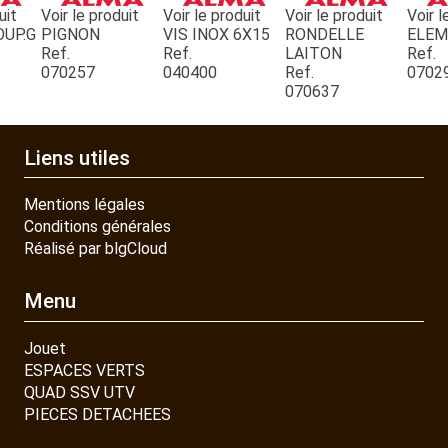
uit
Voir le produit
Voir le produit
Voir le produit
Voir l
OUP.G
PIGNON
VIS INOX 6X15
RONDELLE
ELE
Ref.
Ref.
LAITON
Ref.
CONTACT
070257
040400
Ref.
0702
070637
Liens utiles
Mentions légales
Conditions générales
Réalisé par blgCloud
Menu
Jouet
ESPACES VERTS
QUAD SSV UTV
PIECES DETACHEES