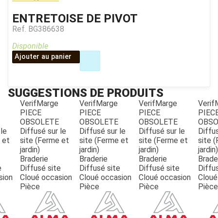
ENTRETOISE DE PIVOT
Ref.
BG386638
Disponible
Ajouter au panier
SUGGESTIONS DE PRODUITS
VerifMarge
VerifMarge
VerifMarge
Verif
PIECE
PIECE
PIECE
PIEC
JOUET
OBSOLETE
OBSOLETE
OBSOLETE
OBSO
 le
Diffusé sur le
Diffusé sur le
Diffusé sur le
Diffus
 et
site (Ferme et
site (Ferme et
site (Ferme et
site 
jardin)
jardin)
jardin)
jardin)
ESPACES VERTS
Braderie
Braderie
Braderie
Brade
e
Diffusé site
Diffusé site
Diffusé site
Diffu
sion
Cloué occasion
Cloué occasion
Cloué occasion
Cloué
QUAD SSV UTV
Pièce
Pièce
Pièce
Pièce
PIECES DETACHEES