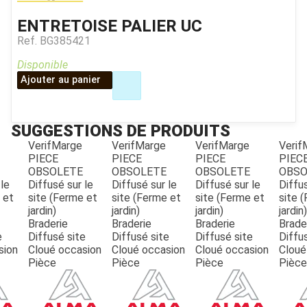
ENTRETOISE PALIER UC
Ref.
BG385421
Disponible
Ajouter au panier
SUGGESTIONS DE PRODUITS
VerifMarge
VerifMarge
VerifMarge
Verif
PIECE
PIECE
PIECE
PIEC
JOUET
OBSOLETE
OBSOLETE
OBSOLETE
OBSO
 le
Diffusé sur le
Diffusé sur le
Diffusé sur le
Diffus
 et
site (Ferme et
site (Ferme et
site (Ferme et
site 
jardin)
jardin)
jardin)
jardin)
ESPACES VERTS
Braderie
Braderie
Braderie
Brade
e
Diffusé site
Diffusé site
Diffusé site
Diffu
sion
Cloué occasion
Cloué occasion
Cloué occasion
Cloué
QUAD SSV UTV
Pièce
Pièce
Pièce
Pièce
PIECES DETACHEES