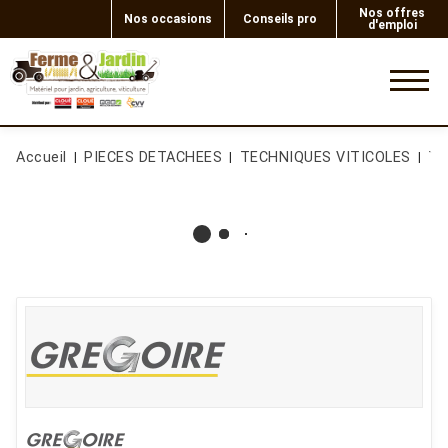
Nos offres
Nos occasions
Conseils pro
d'emploi
0
Accueil
PIECES DETACHEES
TECHNIQUES VITICOLES
Te