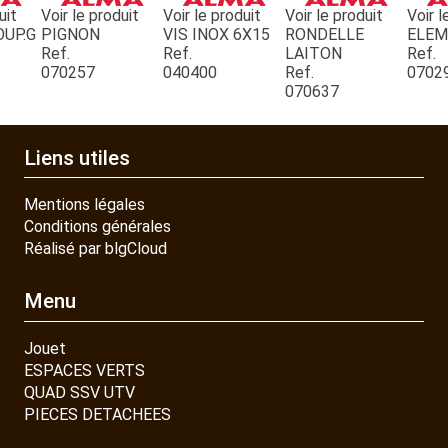
uit
Voir le produit
Voir le produit
Voir le produit
Voir l
OUP.G
PIGNON
VIS INOX 6X15
RONDELLE
ELE
Ref.
Ref.
LAITON
Ref.
CONTACT
070257
040400
Ref.
0702
070637
Liens utiles
Mentions légales
Conditions générales
Réalisé par blgCloud
Menu
Jouet
ESPACES VERTS
QUAD SSV UTV
PIECES DETACHEES