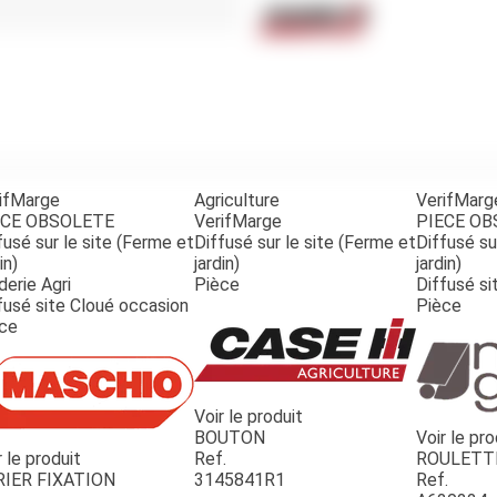
Benne
Sécateur
Plateau
Perche sécateur
Remorque bagagere
Tronçonneuse
Bineuse
Accessoires
ifMarge
Agriculture
VerifMarg
ECE OBSOLETE
VerifMarge
PIECE O
fusé sur le site (Ferme et
Diffusé sur le site (Ferme et
Diffusé su
in)
jardin)
jardin)
derie Agri
Pièce
Diffusé si
fusé site Cloué occasion
Pièce
ce
Voir le produit
BOUTON
Voir le pro
r le produit
Ref.
ROULETT
RIER FIXATION
3145841R1
Ref.