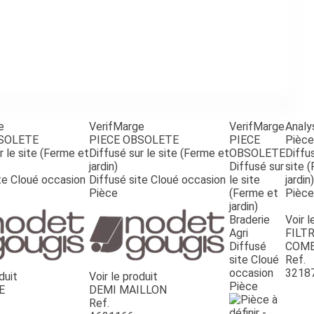
e
VerifMarge
VerifMarge
Analy
BSOLETE
PIECE OBSOLETE
PIECE
Pièce
r le site (Ferme et
Diffusé sur le site (Ferme et
OBSOLETE
Diffus
jardin)
Diffusé sur
site 
te Cloué occasion
Diffusé site Cloué occasion
le site
jardin)
Pièce
(Ferme et
Pièce
jardin)
Braderie
Voir l
Agri
FILTR
Diffusé
COMB
site Cloué
Ref.
occasion
3218
duit
Voir le produit
Pièce
E
DEMI MAILLON
Ref.