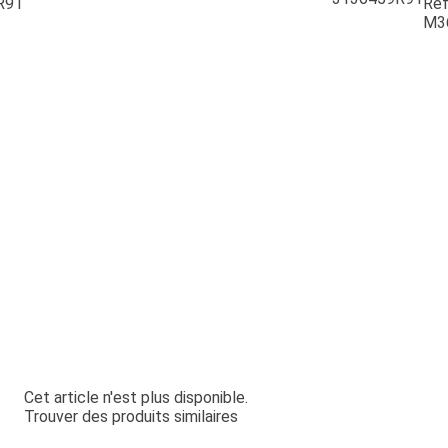
R91
Ref
M3
Cet article n'est plus disponible.
Trouver des produits similaires