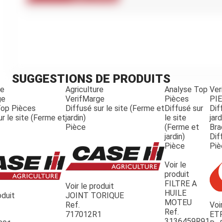
Kubota
Broyeur thermique
Broyeur électrique
SUGGESTIONS DE PRODUITS
re
Agriculture
Analyse Top
Ver
ge
VerifMarge
Pièces
PI
Top Pièces
Diffusé sur le site (Ferme et
Diffusé sur
Dif
ur le site (Ferme et
jardin)
le site
jard
Pièce
(Ferme et
Bra
jardin)
Dif
Pièce
Piè
Voir le
produit
FILTRE A
Voir le produit
HUILE
oduit
JOINT TORIQUE
MOTEU
Ref.
Voi
Ref.
717012R1
ET
3136459R91