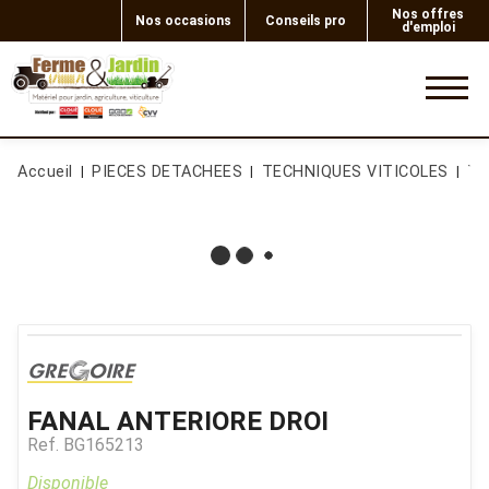
Nos offres
Nos occasions
Conseils pro
d'emploi
0
Accueil
PIECES DETACHEES
TECHNIQUES VITICOLES
Te
FANAL ANTERIORE DROI
Ref.
BG165213
Disponible