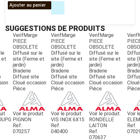
Ajouter au panier
SUGGESTIONS DE PRODUITS
VerifMarge
VerifMarge
VerifMarge
Verif
PIECE
PIECE
PIECE
PIEC
OBSOLETE
OBSOLETE
OBSOLETE
OBSO
 le
Diffusé sur le
Diffusé sur le
Diffusé sur le
Diffus
 et
site (Ferme et
site (Ferme et
site (Ferme et
site 
JOUET
jardin)
jardin)
jardin)
jardin)
Braderie
Braderie
Braderie
Brade
e
Diffusé site
Diffusé site
Diffusé site
Diffu
ESPACES VERTS
sion
Cloué occasion
Cloué occasion
Cloué occasion
Cloué
Pièce
Pièce
Pièce
Pièce
QUAD SSV UTV
uit
Voir le produit
Voir le produit
Voir le produit
Voir l
OUP.G
PIGNON
VIS INOX 6X15
RONDELLE
ELE
PIECES DETACHEES
Ref.
Ref.
LAITON
Ref.
070257
040400
Ref.
0702
070637