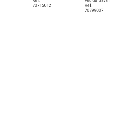
Ref.
Feu de travail
70715012
Ref.
70799007
JOUET
ESPACES VERTS
QUAD SSV UTV
PIECES DETACHEES
CONTACT