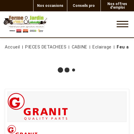
Nos offres
Nos occasions
Conseils pro
d'emploi
0
Accueil
PIECES DETACHEES
CABINE
Eclairage
Feu arr