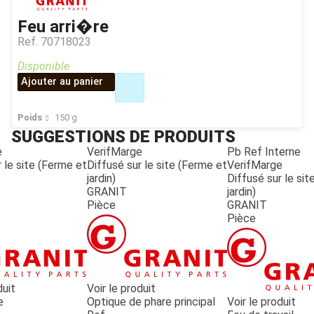
Feu arri�re
Ref.
70718023
Disponible
Ajouter au panier
Poids
150
g
SUGGESTIONS DE PRODUITS
e
VerifMarge
Pb Ref Interne
 le site (Ferme et
Diffusé sur le site (Ferme et
VerifMarge
jardin)
Diffusé sur le si
GRANIT
jardin)
Pièce
GRANIT
Pièce
duit
Voir le produit
e
Optique de phare principal
Voir le produit