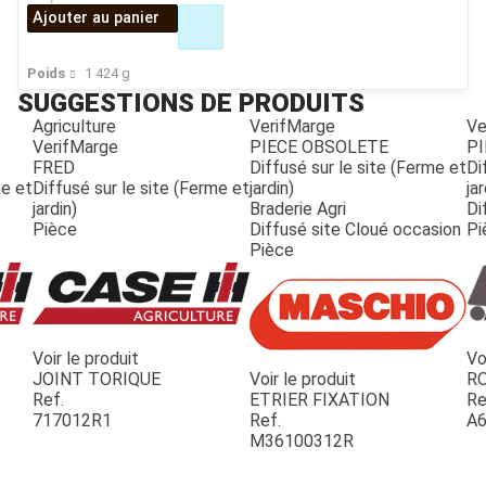
Ajouter au panier
Poids
1 424
g
SUGGESTIONS DE PRODUITS
Agriculture
VerifMarge
Ve
VerifMarge
PIECE OBSOLETE
PI
FRED
Diffusé sur le site (Ferme et
Di
me et
Diffusé sur le site (Ferme et
jardin)
jar
jardin)
Braderie Agri
Di
Pièce
Diffusé site Cloué occasion
Pi
Pièce
Voir le produit
Vo
JOINT TORIQUE
Voir le produit
R
Ref.
ETRIER FIXATION
Re
717012R1
Ref.
A6
M36100312R
JOUET