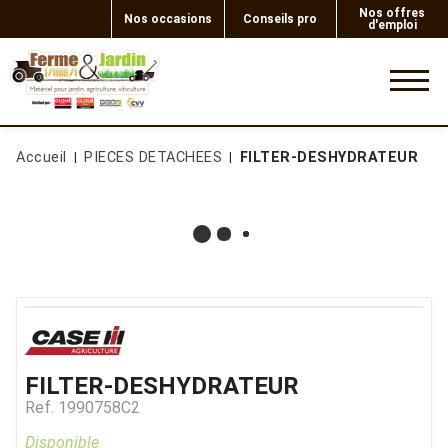
Nos offres
Nos occasions
Conseils pro
d'emploi
0
Accueil
PIECES DETACHEES
FILTER-DESHYDRATEUR
FILTER-DESHYDRATEUR
Ref.
1990758C2
Disponible