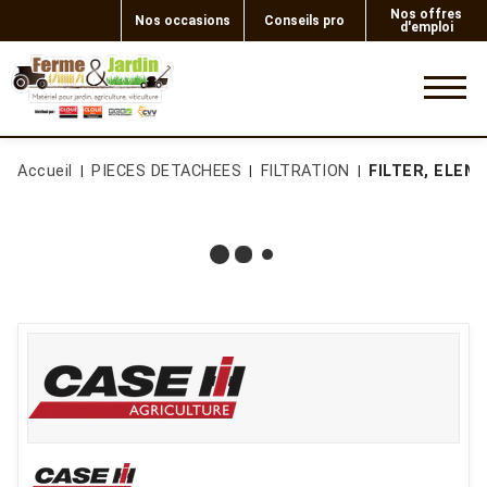
Nos offres
Nos occasions
Conseils pro
d'emploi
0
Accueil
PIECES DETACHEES
FILTRATION
FILTER, ELEM