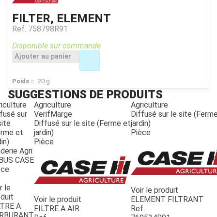
FILTER, ELEMENT
Ref.
758798R91
Disponible sur commande
Ajouter au panier
Poids
20
g
SUGGESTIONS DE PRODUITS
iculture
Agriculture
Agriculture
fusé sur
VerifMarge
Diffusé sur le site (Ferm
site
Diffusé sur le site (Ferme et
jardin)
erme et
jardin)
Pièce
din)
Pièce
derie Agri
BUS CASE
èce
r le
Voir le produit
duit
Voir le produit
ELEMENT FILTRANT
LTRE A
FILTRE A AIR
Ref.
RBURANT