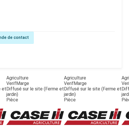
de de contact
Agriculture
Agriculture
Agr
VerifMarge
VerifMarge
Ver
e et
Diffusé sur le site (Ferme et
Diffusé sur le site (Ferme et
Dif
jardin)
jardin)
jard
Pièce
Pièce
Piè