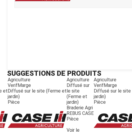
Kubota
Broyeur thermique
Broyeur électrique
SUGGESTIONS DE PRODUITS
Agriculture
Agriculture
Agriculture
VerifMarge
Diffusé sur
VerifMarge
e et
Diffusé sur le site (Ferme et
le site
Diffusé sur le sit
jardin)
(Ferme et
jardin)
Pièce
jardin)
Pièce
Braderie Agri
REBUS CASE
Pièce
Voir le