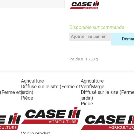
Benne
Sécateur
Plateau
Perche sécateur
Remorque bagagere
Tronçonneuse
Bineuse
Disponible sur commande
Accessoires
Ajouter au panier
Deman
Poids
1 750
g
Agriculture
Agriculture
Diffusé sur le site (Ferme et
VerifMarge
e (Ferme et
jardin)
Diffusé sur le site (Ferm
Pièce
jardin)
Pièce
Voir le produit