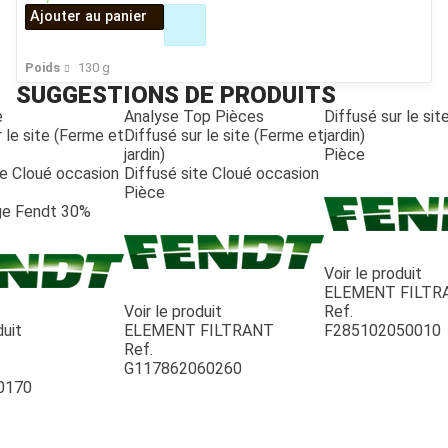
Ajouter au panier
Poids
130
g
SUGGESTIONS DE PRODUITS
e
Analyse Top Pièces
Diffusé sur le si
 le site (Ferme et
Diffusé sur le site (Ferme et
jardin)
jardin)
Pièce
te Cloué occasion
Diffusé site Cloué occasion
Pièce
e Fendt 30%
Voir le produit
ELEMENT FILTR
Voir le produit
Ref.
duit
ELEMENT FILTRANT
F285102050010
Ref.
G117862060260
0170