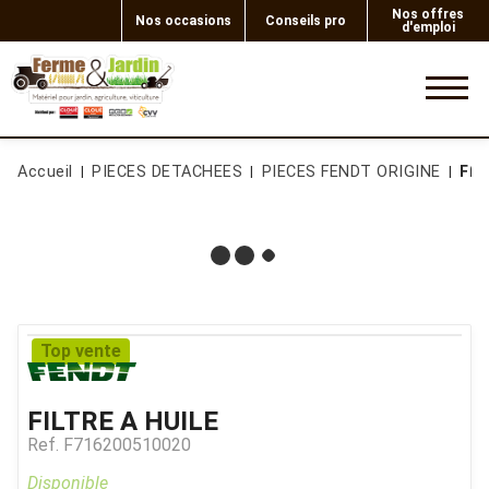
Nos offres
Nos occasions
Conseils pro
d'emploi
0
Accueil
PIECES DETACHEES
PIECES FENDT ORIGINE
FIL
Top vente
FILTRE A HUILE
Ref.
F716200510020
Disponible