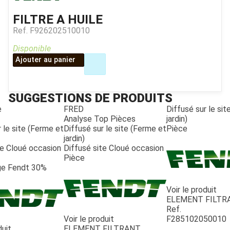
FILTRE A HUILE
Ref.
F926202510010
Disponible
Ajouter au panier
SUGGESTIONS DE PRODUITS
e
FRED
Diffusé sur le si
Analyse Top Pièces
jardin)
 le site (Ferme et
Diffusé sur le site (Ferme et
Pièce
jardin)
te Cloué occasion
Diffusé site Cloué occasion
Pièce
e Fendt 30%
Voir le produit
ELEMENT FILTR
Ref.
Voir le produit
F285102050010
duit
ELEMENT FILTRANT