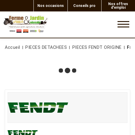
Nos offres
Nos occasions
Conseils pro
d'emploi
0
Accueil
PIECES DETACHEES
PIECES FENDT ORIGINE
FIL