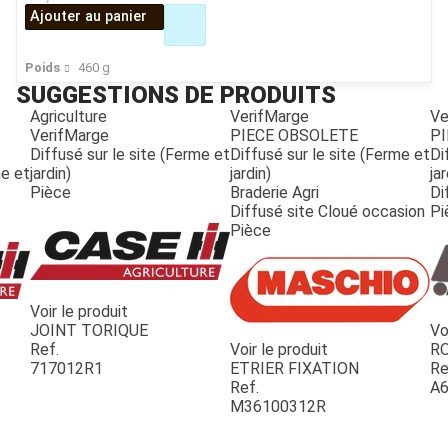
Ajouter au panier
Poids
460
g
SUGGESTIONS DE PRODUITS
Agriculture
VerifMarge
Ve
VerifMarge
PIECE OBSOLETE
PI
Diffusé sur le site (Ferme et
Diffusé sur le site (Ferme et
Di
me et
jardin)
jardin)
jar
Pièce
Braderie Agri
Di
Diffusé site Cloué occasion
Pi
Pièce
Voir le produit
JOINT TORIQUE
Vo
Ref.
Voir le produit
R
717012R1
ETRIER FIXATION
Re
Ref.
A6
M36100312R
JOUET