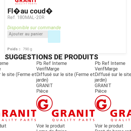
Fl�au coud�
Ref.
180MAL-20R
Disponible sur commande
Ajouter au panier
Poids
790
g
SUGGESTIONS DE PRODUITS
erne
Pb Ref Interne
Pb Ref Interne
e
VerifMarge
VerifMarge
 le site (Ferme et
Diffusé sur le site (Ferme et
Diffusé sur le si
jardin)
jardin)
GRANIT
GRANIT
Pièce
Pièce
duit
Voir le produit
Voir le produit