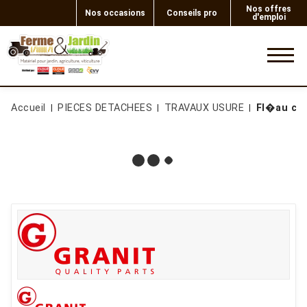
Nos offres
Nos occasions
Conseils pro
d'emploi
0
Accueil
PIECES DETACHEES
TRAVAUX USURE
Fl�au c