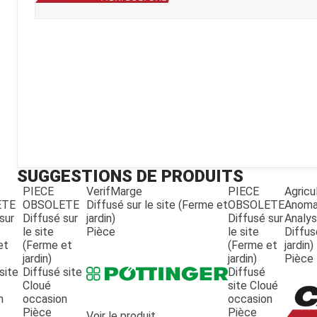
Kubota
Broyeur thermique
Broyeur électrique
SUGGESTIONS DE PRODUITS
PIECE
VerifMarge
PIECE
Agricu
ETE
OBSOLETE
Diffusé sur le site (Ferme et
OBSOLETE
Anoma
sur
Diffusé sur
jardin)
Diffusé sur
Analy
le site
Pièce
le site
Diffus
et
(Ferme et
(Ferme et
jardin)
jardin)
jardin)
Pièce
site
Diffusé site
Diffusé
Cloué
site Cloué
n
occasion
occasion
Pièce
Pièce
Voir le produit