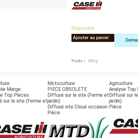
Benne
Sécateur
Plateau
Perche sécateur
Remorque bagagere
Tronçonneuse
Bineuse
Disponible
Accessoires
Ajouter au panier
Deman
Poids
395
g
lture
Motoculture
Agriculture
lie Marge
PIECE OBSOLETE
Analyse Top 
se Top Pièces
Diffusé sur le site (Ferme et
Diffusé sur l
é sur le site (Ferme et
jardin)
jardin)
Diffusé site Cloué occasion
Pièce
Pièce