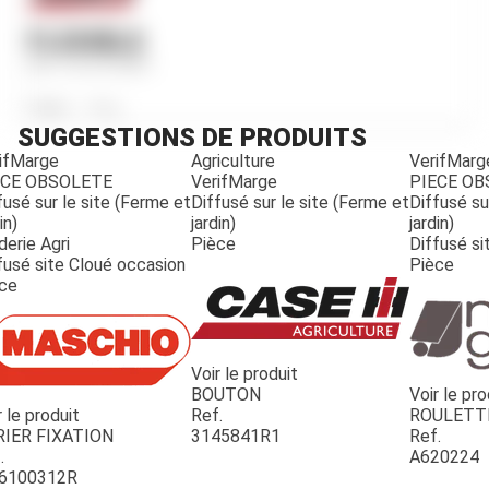
FLEXIBLE
Ref.
3216754R1
Poids
150
g
SUGGESTIONS DE PRODUITS
ifMarge
Agriculture
VerifMarg
ECE OBSOLETE
VerifMarge
PIECE O
fusé sur le site (Ferme et
Diffusé sur le site (Ferme et
Diffusé su
in)
jardin)
jardin)
derie Agri
Pièce
Diffusé si
fusé site Cloué occasion
Pièce
ce
Voir le produit
BOUTON
Voir le pro
r le produit
Ref.
ROULETT
JOUET
RIER FIXATION
3145841R1
Ref.
.
A620224
6100312R