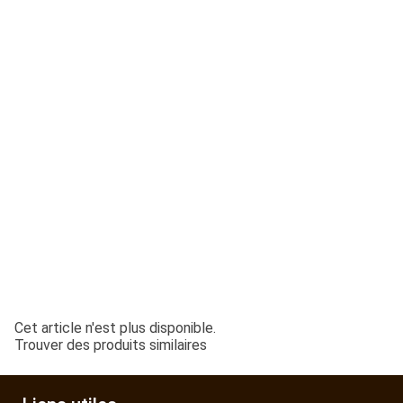
ESPACES VERTS
QUAD SSV UTV
PIECES DETACHEES
CONTACT
Cet article n'est plus disponible.
Trouver des produits similaires