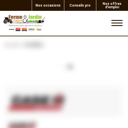
Nos offres
Nos occasions
Conseils pro
d'emploi
0
Accueil
FLEXIBLE