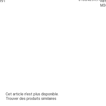
R91
Ref
M3
Cet article n'est plus disponible.
Trouver des produits similaires