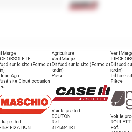
Benne
Sécateur
Plateau
Perche sécateur
Remorque bagagere
Tronçonneuse
Bineuse
Accessoires
ifMarge
Agriculture
VerifMarg
ECE OBSOLETE
VerifMarge
PIECE O
fusé sur le site (Ferme et
Diffusé sur le site (Ferme et
Diffusé su
in)
jardin)
jardin)
derie Agri
Pièce
Diffusé si
fusé site Cloué occasion
Pièce
ce
Voir le produit
BOUTON
Voir le pro
r le produit
Ref.
ROULETT
RIER FIXATION
3145841R1
Ref.