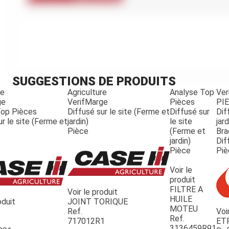
Kubota
Broyeur thermique
Broyeur électrique
SUGGESTIONS DE PRODUITS
re
Agriculture
Analyse Top
Ver
ge
VerifMarge
Pièces
PI
Top Pièces
Diffusé sur le site (Ferme et
Diffusé sur
Dif
ur le site (Ferme et
jardin)
le site
jard
Pièce
(Ferme et
Bra
jardin)
Dif
Pièce
Piè
Voir le
produit
FILTRE A
Voir le produit
HUILE
oduit
JOINT TORIQUE
MOTEU
Ref.
Voi
Ref.
717012R1
ET
3136459R91