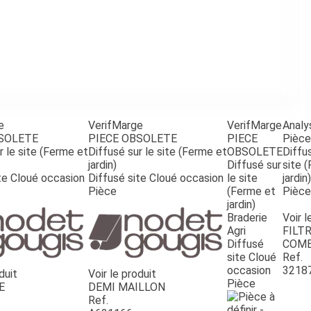
e
VerifMarge
VerifMarge
Analy
BSOLETE
PIECE OBSOLETE
PIECE
Pièce
r le site (Ferme et
Diffusé sur le site (Ferme et
OBSOLETE
Diffus
jardin)
Diffusé sur
site 
te Cloué occasion
Diffusé site Cloué occasion
le site
jardin)
Pièce
(Ferme et
Pièce
jardin)
Braderie
Voir l
Agri
FILTR
Diffusé
COMB
site Cloué
Ref.
occasion
3218
duit
Voir le produit
Pièce
E
DEMI MAILLON
Ref.