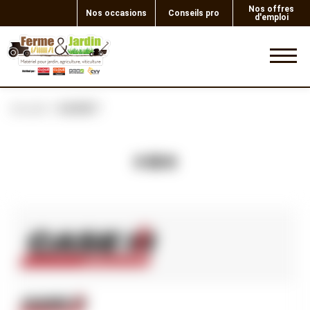
Nos offres
Nos occasions
Conseils pro
d'emploi
0
Accueil
GASKET