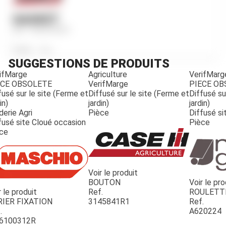
GASKET
Ref.
760472R91
Poids
46
g
SUGGESTIONS DE PRODUITS
ifMarge
Agriculture
VerifMarg
ECE OBSOLETE
VerifMarge
PIECE O
fusé sur le site (Ferme et
Diffusé sur le site (Ferme et
Diffusé su
in)
jardin)
jardin)
derie Agri
Pièce
Diffusé si
fusé site Cloué occasion
Pièce
ce
Voir le produit
BOUTON
Voir le pro
r le produit
Ref.
ROULETT
JOUET
RIER FIXATION
3145841R1
Ref.
.
A620224
6100312R