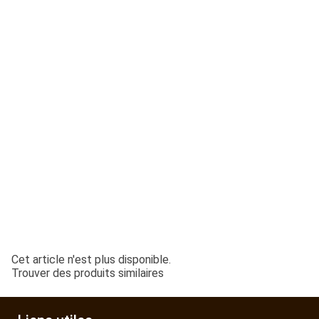
ESPACES VERTS
QUAD SSV UTV
PIECES DETACHEES
CONTACT
Cet article n'est plus disponible.
Trouver des produits similaires