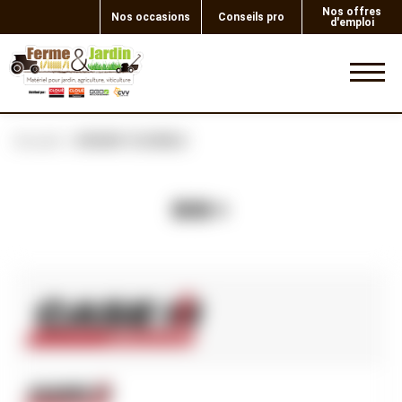
Nos offres
Nos occasions
Conseils pro
d'emploi
0
Accueil
GRAND FLEXIBLE