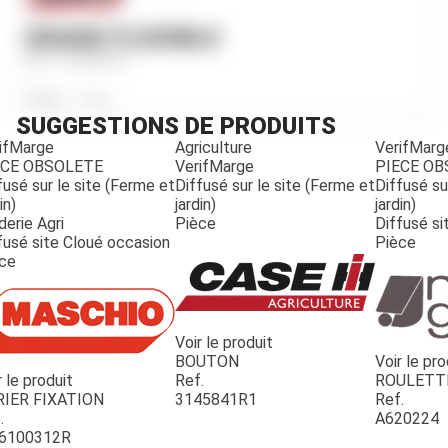
GRAND FLEXIBLE
Ref.
764966R1
Poids
195
g
SUGGESTIONS DE PRODUITS
ifMarge
Agriculture
VerifMarg
ECE OBSOLETE
VerifMarge
PIECE O
fusé sur le site (Ferme et
Diffusé sur le site (Ferme et
Diffusé su
in)
jardin)
jardin)
derie Agri
Pièce
Diffusé si
fusé site Cloué occasion
Pièce
ce
Voir le produit
BOUTON
Voir le pro
r le produit
Ref.
ROULETT
JOUET
RIER FIXATION
3145841R1
Ref.
.
A620224
6100312R