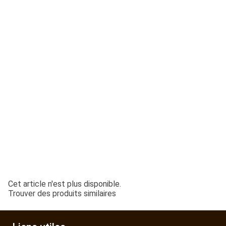
ESPACES VERTS
QUAD SSV UTV
PIECES DETACHEES
CONTACT
Cet article n'est plus disponible.
Trouver des produits similaires