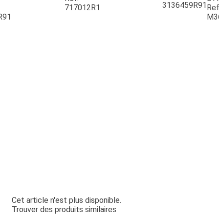
3136459R91
717012R1
Ref
R91
M3
Cet article n'est plus disponible.
Trouver des produits similaires