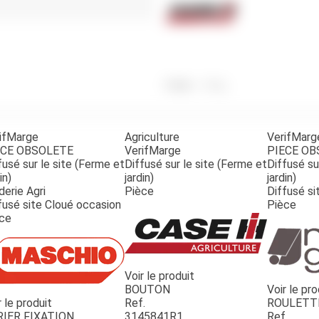
Benne
Sécateur
Plateau
Perche sécateur
Remorque bagagere
Tronçonneuse
Bineuse
Accessoires
Poids
310
g
ifMarge
Agriculture
VerifMarg
ECE OBSOLETE
VerifMarge
PIECE O
fusé sur le site (Ferme et
Diffusé sur le site (Ferme et
Diffusé su
in)
jardin)
jardin)
derie Agri
Pièce
Diffusé si
fusé site Cloué occasion
Pièce
ce
Voir le produit
BOUTON
Voir le pro
r le produit
Ref.
ROULETT
RIER FIXATION
3145841R1
Ref.