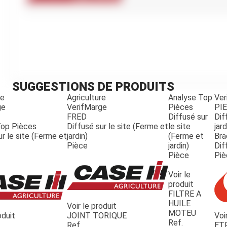
Kubota
Broyeur thermique
Broyeur électrique
SUGGESTIONS DE PRODUITS
re
Agriculture
Analyse Top
Ver
ge
VerifMarge
Pièces
PI
FRED
Diffusé sur
Dif
Top Pièces
Diffusé sur le site (Ferme et
le site
jard
ur le site (Ferme et
jardin)
(Ferme et
Bra
Pièce
jardin)
Dif
Pièce
Piè
Voir le
produit
FILTRE A
HUILE
Voir le produit
MOTEU
oduit
JOINT TORIQUE
Voi
Ref.
Ref.
ET