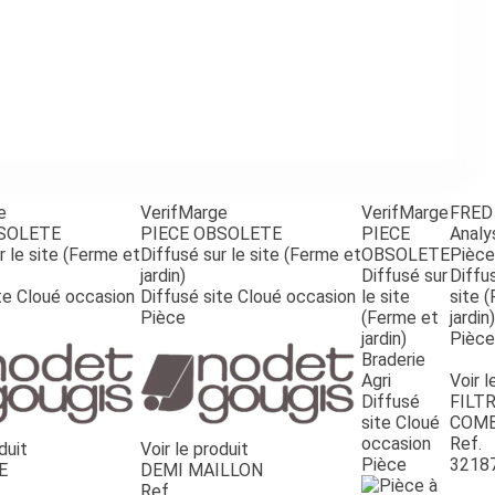
e
VerifMarge
VerifMarge
FRED
BSOLETE
PIECE OBSOLETE
PIECE
Analy
r le site (Ferme et
Diffusé sur le site (Ferme et
OBSOLETE
Pièce
jardin)
Diffusé sur
Diffus
te Cloué occasion
Diffusé site Cloué occasion
le site
site 
Pièce
(Ferme et
jardin)
jardin)
Pièce
Braderie
Agri
Voir l
Diffusé
FILTR
site Cloué
COMB
occasion
Ref.
duit
Voir le produit
Pièce
3218
E
DEMI MAILLON
Ref.