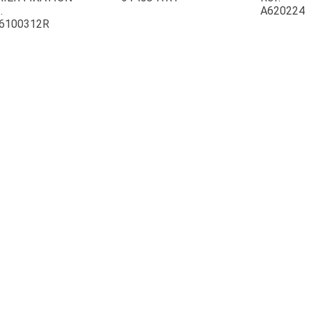
.
A620224
6100312R