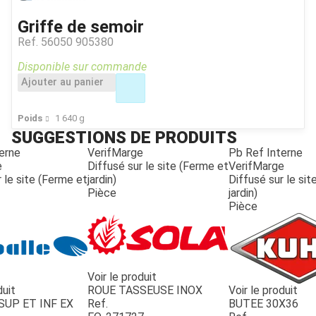
Griffe de semoir
Ref.
56050 905380
Disponible sur commande
Ajouter au panier
Poids
1 640
g
SUGGESTIONS DE PRODUITS
erne
VerifMarge
Pb Ref Interne
e
Diffusé sur le site (Ferme et
VerifMarge
 le site (Ferme et
jardin)
Diffusé sur le si
Pièce
jardin)
Pièce
Voir le produit
duit
ROUE TASSEUSE INOX
Voir le produit
SUP ET INF EX
Ref.
BUTEE 30X36