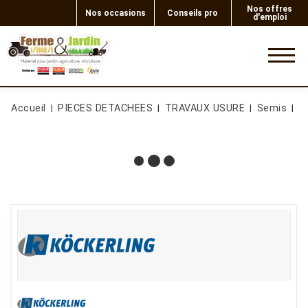
Nos offres
Nos occasions
Conseils pro
d'emploi
0
Accueil
PIECES DETACHEES
TRAVAUX USURE
Semis
G