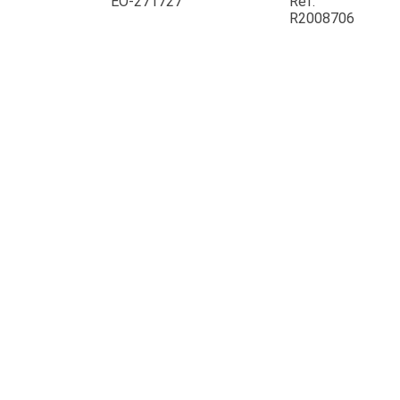
EO-271727
Ref.
R2008706
JOUET
ESPACES VERTS
QUAD SSV UTV
PIECES DETACHEES
CONTACT