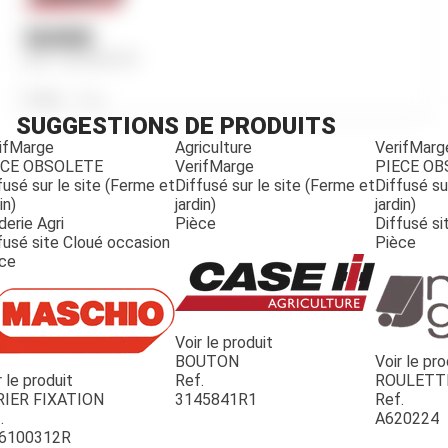
GUIDE
Ref.
3232091R1
Poids
33
g
SUGGESTIONS DE PRODUITS
ifMarge
Agriculture
VerifMarg
ECE OBSOLETE
VerifMarge
PIECE O
fusé sur le site (Ferme et
Diffusé sur le site (Ferme et
Diffusé su
in)
jardin)
jardin)
derie Agri
Pièce
Diffusé si
fusé site Cloué occasion
Pièce
ce
Voir le produit
BOUTON
Voir le pro
r le produit
Ref.
ROULETT
JOUET
RIER FIXATION
3145841R1
Ref.
.
A620224
6100312R