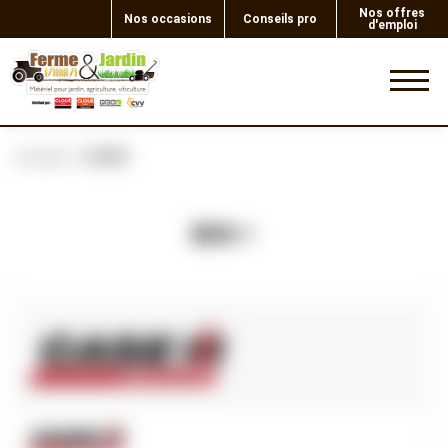
Nos offres
Nos occasions
Conseils pro
d'emploi
0
Accueil
GUIDE