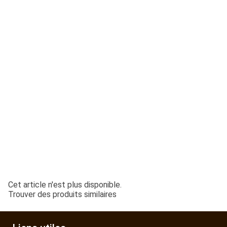
ESPACES VERTS
QUAD SSV UTV
PIECES DETACHEES
CONTACT
Cet article n'est plus disponible.
Trouver des produits similaires