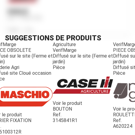
HUILE
Ref.
1133077R2
Poids
24
kg
SUGGESTIONS DE PRODUITS
ifMarge
Agriculture
VerifMarg
ECE OBSOLETE
VerifMarge
PIECE O
fusé sur le site (Ferme et
Diffusé sur le site (Ferme et
Diffusé su
in)
jardin)
jardin)
derie Agri
Pièce
Diffusé si
fusé site Cloué occasion
Pièce
ce
Voir le produit
BOUTON
Voir le pro
r le produit
Ref.
ROULETT
JOUET
RIER FIXATION
3145841R1
Ref.
.
A620224
6100312R