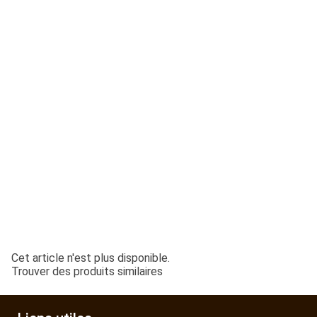
ESPACES VERTS
QUAD SSV UTV
PIECES DETACHEES
CONTACT
Cet article n'est plus disponible.
Trouver des produits similaires