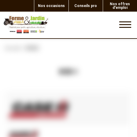
Nos offres
Nos occasions
Conseils pro
d'emploi
0
Accueil
HUILE