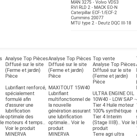
MAN 3275 - Volvo VDS3
RVI RLD 2 - MACK EO-N
Caterpillar ECF-1/ECF-2
Cummins 20077
MTU type 2 - Deutz DQC III-18
s
Analyse Top Pièces
Analyse Top Pièces
Top vente
Diffusé sur le site
Diffusé sur le site
Analyse Top Pièces
(Ferme et jardin)
(Ferme et jardin)
Diffusé sur le site
Pièce
Pièce
(Ferme et jardin)
Pièce
Lubrifiant renforcé,
MAXITOUT 15W40
spécialement
Lubrifiant
ULTRA ENGINE OIL
formulé afin
multifonctionnel de
10W40 - LOW SAP -
d'assurer une
la nouvelle
Tier 4 Huile moteur
lubrification
génération assurant
100% synthétique
ale
optimale des
une lubrification
Tier 4 Interim
le
moteurs 4 temps...
optimale...
Voir le
(Stage IIIB)...
Voir le
Voir le produit
produit
produit
MINERVA
MINERVA
Terre agri ultra