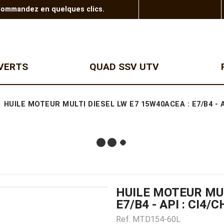
 Commandez en quelques clics.
VERTS
QUAD SSV UTV
SSV
DEBROUSSAILLEUSES
TRONCONNEUSES
HUILE MOTEUR MULTI DIESEL LW E7 15W40ACEA : E7/B4 - API
Coupe bordure thermique
RZR Polaris
Tronçonneuse à batterie
Coupe bordure à batterie
Tronçonneuse thermique
Gamme enfants
Débroussailleuse à
Elagueuse à batterie
batterie
Elagueuse thermique
Débroussailleuse
Perche élagage
thermique
Scie de jardin
Débroussailleuse
Scie de jardin sur perche
professionnelle
Elagueuse sur perche
Débroussailleuse à dos
professionnelle
HUILE MOTEUR MUL
Tronçonneuse électrique
E7/B4 - API : CI4/
Ref.
MTD154-60L
REMORQUES
GAMME PELLENC