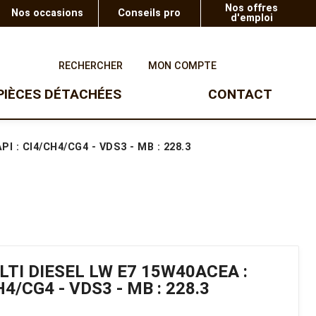
Nos offres
Nos occasions
Conseils pro
d'emploi
0
RECHERCHER
MON COMPTE
PIÈCES DÉTACHÉES
CONTACT
UTV
TAILLE-HAIE
SOUFFLEURS
 : CI4/CH4/CG4 - VDS3 - MB : 228.3
Taille-haie à batterie
Ranger Polaris
Souffleur à batterie
Taille-haie thermique
Gamme enfants
Taille-haie à batterie sur
perche
Taille-haie éléctrique
TI DIESEL LW E7 15W40ACEA :
CH4/CG4 - VDS3 - MB : 228.3
OUTILS TROIS POINTS