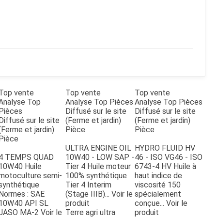
Top vente
Top vente
Top vente
Analyse Top
Analyse Top Pièces
Analyse Top Pièces
Pièces
Diffusé sur le site
Diffusé sur le site
Diffusé sur le site
(Ferme et jardin)
(Ferme et jardin)
(Ferme et jardin)
Pièce
Pièce
Pièce
ULTRA ENGINE OIL
HYDRO FLUID HV
4 TEMPS QUAD
10W40 - LOW SAP -
46 - ISO VG46 - ISO
10W40 Huile
Tier 4 Huile moteur
6743-4 HV Huile à
motoculture semi-
100% synthétique
haut indice de
synthétique
Tier 4 Interim
viscosité 150
Normes : SAE
(Stage IIIB)...
Voir le
spécialement
10W40 API SL
produit
conçue...
Voir le
JASO MA-2
Voir le
Terre agri ultra
produit