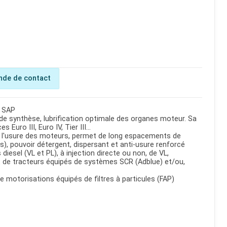
de de contact
 SAP
 de synthèse, lubrification optimale des organes moteur. Sa
Euro III, Euro IV, Tier III...
m l'usure des moteurs, permet de long espacements de
s), pouvoir détergent, dispersant et anti-usure renforcé
diesel (VL et PL), à injection directe ou non, de VL,
 et de tracteurs équipés de systèmes SCR (Adblue) et/ou,
e motorisations équipés de filtres à particules (FAP)