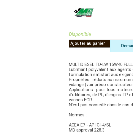
Benne
Sécateur
Plateau
Perche sécateur
Remorque bagagere
Tronçonneuse
Bineuse
Accessoires
Disponible
Ajouter au panier
Deman
MULTIDIESEL TD-LW 15W40 FULL
Lubrifiant polyvalent aux agents
formulation satisfait aux exigences 
Propriétés : réduits au maximu
vidange (voir préco constructeur
Applications : pour tous moteurs 
d'utilitaires, de PL, d'engins TP
vannes EGR
N'est pas conseillé dans le cas d
Normes :
ACEA E7 - API CI-4/SL
MB approval 228.3