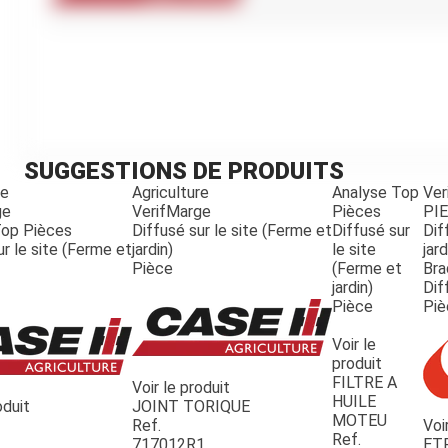
Kubota
Broyeur thermique
Broyeur électrique
SUGGESTIONS DE PRODUITS
re
Agriculture
Analyse Top
Ver
ge
VerifMarge
Pièces
PI
Top Pièces
Diffusé sur le site (Ferme et
Diffusé sur
Dif
ur le site (Ferme et
jardin)
le site
jard
Pièce
(Ferme et
Bra
jardin)
Dif
Pièce
Piè
Voir le
produit
FILTRE A
Voir le produit
HUILE
oduit
JOINT TORIQUE
MOTEU
Ref.
Voi
Ref.
717012R1
ET