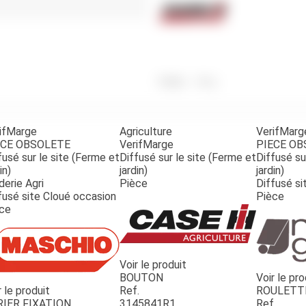
Benne
Sécateur
Plateau
Perche sécateur
Remorque bagagere
Tronçonneuse
Bineuse
Accessoires
Poids
100
g
ifMarge
Agriculture
VerifMarg
ECE OBSOLETE
VerifMarge
PIECE O
fusé sur le site (Ferme et
Diffusé sur le site (Ferme et
Diffusé su
in)
jardin)
jardin)
derie Agri
Pièce
Diffusé si
fusé site Cloué occasion
Pièce
ce
Voir le produit
BOUTON
Voir le pro
r le produit
Ref.
ROULETT
RIER FIXATION
3145841R1
Ref.