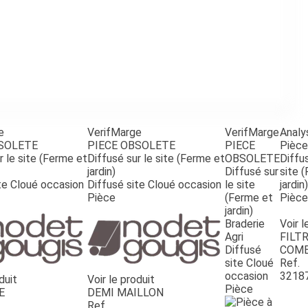
e
VerifMarge
VerifMarge
Analy
BSOLETE
PIECE OBSOLETE
PIECE
Pièce
r le site (Ferme et
Diffusé sur le site (Ferme et
OBSOLETE
Diffus
jardin)
Diffusé sur
site 
te Cloué occasion
Diffusé site Cloué occasion
le site
jardin)
Pièce
(Ferme et
Pièce
jardin)
Braderie
Voir l
Agri
FILTR
Diffusé
COMB
site Cloué
Ref.
occasion
3218
duit
Voir le produit
Pièce
E
DEMI MAILLON
Ref.