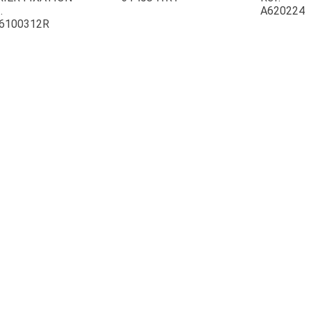
.
A620224
6100312R