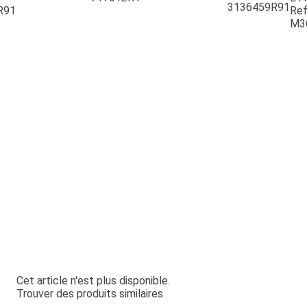
3136459R91
R91
Ref
M3
Cet article n'est plus disponible.
Trouver des produits similaires