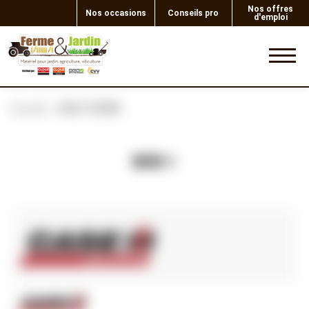
Nos offres
Nos occasions
Conseils pro
d'emploi
0
Accueil
JEU 2 COUR