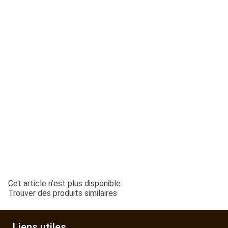
ESPACES VERTS
QUAD SSV UTV
PIECES DETACHEES
CONTACT
Cet article n'est plus disponible.
Trouver des produits similaires
Liens utiles