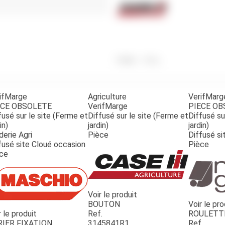
Benne
Sécateur
Plateau
Perche sécateur
Remorque bagagere
Tronçonneuse
Bineuse
Accessoires
Poids
340
g
ifMarge
Agriculture
VerifMarg
ECE OBSOLETE
VerifMarge
PIECE O
fusé sur le site (Ferme et
Diffusé sur le site (Ferme et
Diffusé su
in)
jardin)
jardin)
derie Agri
Pièce
Diffusé si
fusé site Cloué occasion
Pièce
ce
Voir le produit
BOUTON
Voir le pro
r le produit
Ref.
ROULETT
RIER FIXATION
3145841R1
Ref.