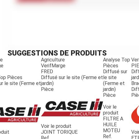
Kubota
Broyeur thermique
Broyeur électrique
SUGGESTIONS DE PRODUITS
re
Agriculture
Analyse Top
Ver
ge
VerifMarge
Pièces
PI
FRED
Diffusé sur
Dif
Top Pièces
Diffusé sur le site (Ferme et
le site
jard
ur le site (Ferme et
jardin)
(Ferme et
Bra
Pièce
jardin)
Dif
Pièce
Piè
Voir le
produit
FILTRE A
HUILE
Voir le produit
MOTEU
oduit
JOINT TORIQUE
Voi
Ref.
Ref.
ET