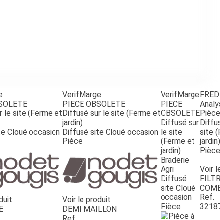
e
VerifMarge
VerifMarge
FRED
BSOLETE
PIECE OBSOLETE
PIECE
Analy
r le site (Ferme et
Diffusé sur le site (Ferme et
OBSOLETE
Pièce
jardin)
Diffusé sur
Diffus
te Cloué occasion
Diffusé site Cloué occasion
le site
site 
Pièce
(Ferme et
jardin)
jardin)
Pièce
Braderie
Agri
Voir l
Diffusé
FILTR
site Cloué
COMB
occasion
Ref.
duit
Voir le produit
Pièce
3218
E
DEMI MAILLON
Ref.