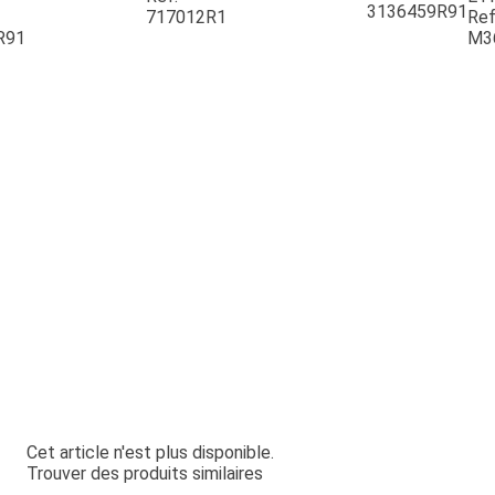
3136459R91
717012R1
Ref
R91
M3
Cet article n'est plus disponible.
Trouver des produits similaires