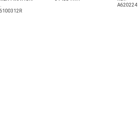
.
A620224
6100312R