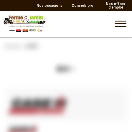
Nos offres
Nos occasions
Conseils pro
d'emploi
0
Accueil
JOINT