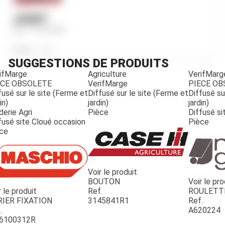
JOINT
Ref.
712294R3
Poids
19
g
SUGGESTIONS DE PRODUITS
ifMarge
Agriculture
VerifMarg
ECE OBSOLETE
VerifMarge
PIECE O
fusé sur le site (Ferme et
Diffusé sur le site (Ferme et
Diffusé su
in)
jardin)
jardin)
derie Agri
Pièce
Diffusé si
fusé site Cloué occasion
Pièce
ce
Voir le produit
BOUTON
Voir le pro
r le produit
Ref.
ROULETT
JOUET
RIER FIXATION
3145841R1
Ref.
.
A620224
6100312R