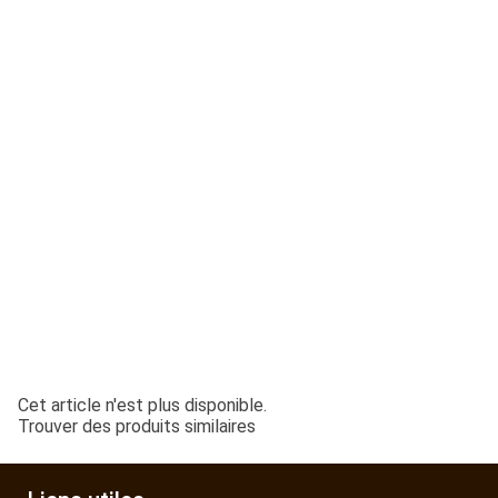
ESPACES VERTS
QUAD SSV UTV
PIECES DETACHEES
CONTACT
Cet article n'est plus disponible.
Trouver des produits similaires