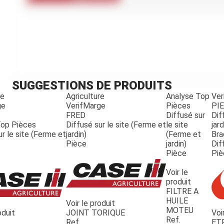
Kubota
Broyeur thermique
Broyeur électrique
SUGGESTIONS DE PRODUITS
re
Agriculture
Analyse Top
Ver
ge
VerifMarge
Pièces
PI
FRED
Diffusé sur
Dif
Top Pièces
Diffusé sur le site (Ferme et
le site
jard
ur le site (Ferme et
jardin)
(Ferme et
Bra
Pièce
jardin)
Dif
Pièce
Piè
Voir le
produit
FILTRE A
HUILE
Voir le produit
MOTEU
oduit
JOINT TORIQUE
Voi
Ref.
Ref.
ET