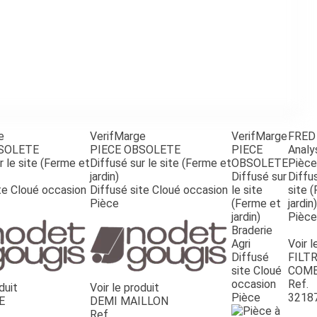
e
VerifMarge
VerifMarge
FRED
BSOLETE
PIECE OBSOLETE
PIECE
Analy
r le site (Ferme et
Diffusé sur le site (Ferme et
OBSOLETE
Pièce
jardin)
Diffusé sur
Diffus
te Cloué occasion
Diffusé site Cloué occasion
le site
site 
Pièce
(Ferme et
jardin)
jardin)
Pièce
Braderie
Agri
Voir l
Diffusé
FILTR
site Cloué
COMB
occasion
Ref.
duit
Voir le produit
Pièce
3218
E
DEMI MAILLON
Ref.