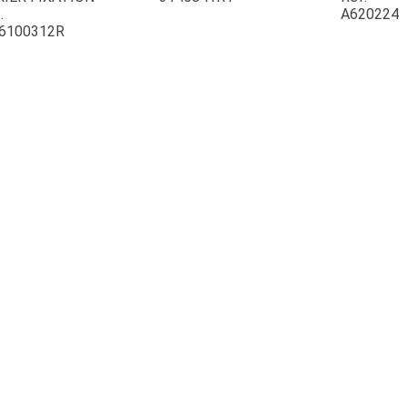
.
A620224
6100312R