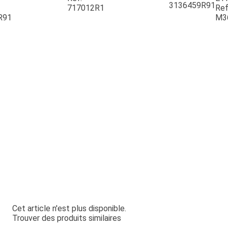
3136459R91
717012R1
Ref
R91
M3
Cet article n'est plus disponible.
Trouver des produits similaires