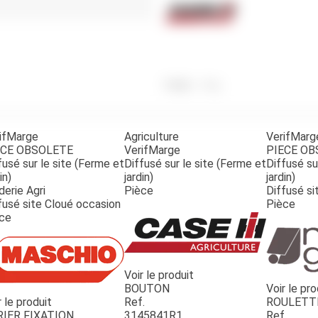
Benne
Sécateur
Plateau
Perche sécateur
Remorque bagagere
Tronçonneuse
Bineuse
Accessoires
Poids
35
g
ifMarge
Agriculture
VerifMarg
ECE OBSOLETE
VerifMarge
PIECE O
fusé sur le site (Ferme et
Diffusé sur le site (Ferme et
Diffusé su
in)
jardin)
jardin)
derie Agri
Pièce
Diffusé si
fusé site Cloué occasion
Pièce
ce
Voir le produit
BOUTON
Voir le pro
r le produit
Ref.
ROULETT
RIER FIXATION
3145841R1
Ref.