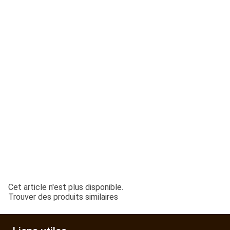
ESPACES VERTS
QUAD SSV UTV
PIECES DETACHEES
CONTACT
Cet article n'est plus disponible.
Trouver des produits similaires