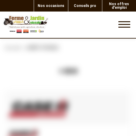
Nos offres
Nos occasions
Conseils pro
d'emploi
0
Accueil
JOINT D'HUILE