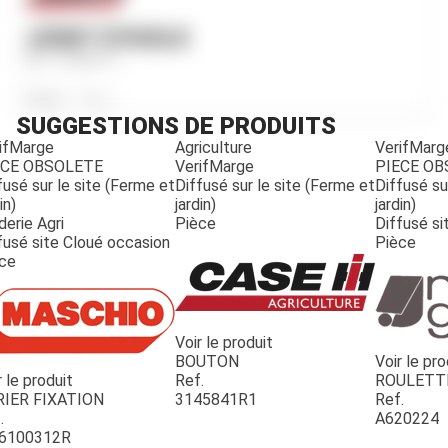
JOINT D'HUILE
Ref.
59881C1
Poids
181
g
SUGGESTIONS DE PRODUITS
ifMarge
Agriculture
VerifMarg
ECE OBSOLETE
VerifMarge
PIECE O
fusé sur le site (Ferme et
Diffusé sur le site (Ferme et
Diffusé su
in)
jardin)
jardin)
derie Agri
Pièce
Diffusé si
fusé site Cloué occasion
Pièce
ce
Voir le produit
BOUTON
Voir le pro
r le produit
Ref.
ROULETT
JOUET
RIER FIXATION
3145841R1
Ref.
.
A620224
6100312R