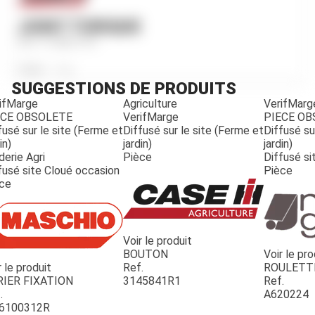
JOINT TORIQUE
Ref.
3140877R1
Poids
12
g
SUGGESTIONS DE PRODUITS
ifMarge
Agriculture
VerifMarg
ECE OBSOLETE
VerifMarge
PIECE O
fusé sur le site (Ferme et
Diffusé sur le site (Ferme et
Diffusé su
in)
jardin)
jardin)
derie Agri
Pièce
Diffusé si
fusé site Cloué occasion
Pièce
ce
Voir le produit
BOUTON
Voir le pro
r le produit
Ref.
ROULETT
JOUET
RIER FIXATION
3145841R1
Ref.
.
A620224
6100312R