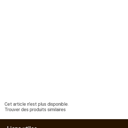
ESPACES VERTS
QUAD SSV UTV
PIECES DETACHEES
CONTACT
Cet article n'est plus disponible.
Trouver des produits similaires