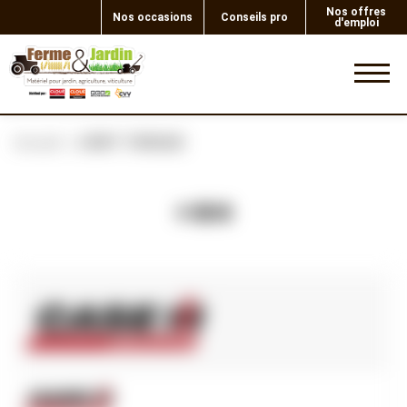
Nos offres
Nos occasions
Conseils pro
d'emploi
0
Accueil
JOINT TORIQUE