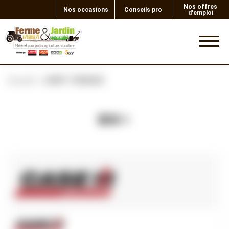
Nos offres
Nos occasions
Conseils pro
d'emploi
0
Accueil
JOINT TORIQUE