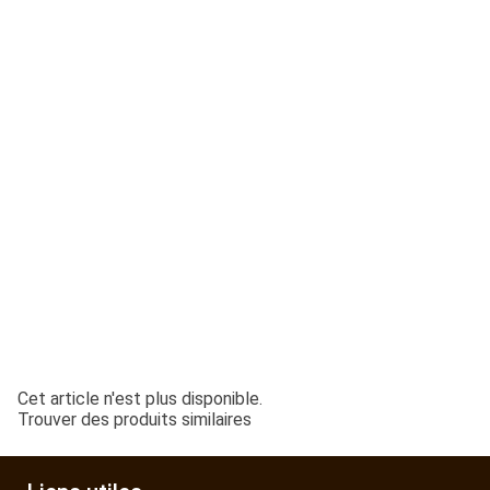
ESPACES VERTS
QUAD SSV UTV
PIECES DETACHEES
CONTACT
Cet article n'est plus disponible.
Trouver des produits similaires