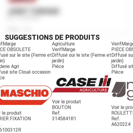
JOINT TORIQUE
Ref.
3134943R1
Poids
20
g
SUGGESTIONS DE PRODUITS
ifMarge
Agriculture
VerifMarg
ECE OBSOLETE
VerifMarge
PIECE O
fusé sur le site (Ferme et
Diffusé sur le site (Ferme et
Diffusé su
in)
jardin)
jardin)
derie Agri
Pièce
Diffusé si
fusé site Cloué occasion
Pièce
ce
Voir le produit
BOUTON
Voir le pro
r le produit
Ref.
ROULETT
JOUET
RIER FIXATION
3145841R1
Ref.
.
A620224
6100312R