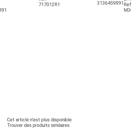
3136459R91
717012R1
Ref
R91
M3
Cet article n'est plus disponible.
Trouver des produits similaires