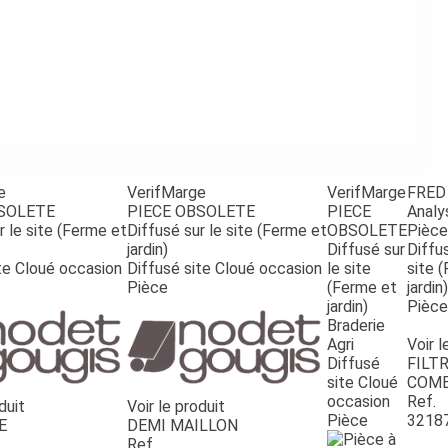
e
VerifMarge
VerifMarge
FRED
BSOLETE
PIECE OBSOLETE
PIECE
Analy
r le site (Ferme et
Diffusé sur le site (Ferme et
OBSOLETE
Pièce
jardin)
Diffusé sur
Diffus
te Cloué occasion
Diffusé site Cloué occasion
le site
site 
Pièce
(Ferme et
jardin)
jardin)
Pièce
Braderie
Agri
Voir l
Diffusé
FILTR
site Cloué
COMB
occasion
Ref.
duit
Voir le produit
Pièce
3218
E
DEMI MAILLON
Ref.