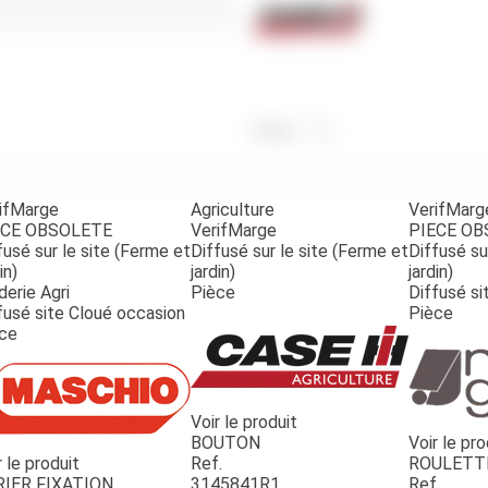
Benne
Sécateur
Plateau
Perche sécateur
Remorque bagagere
Tronçonneuse
Bineuse
Accessoires
Poids
7
g
ifMarge
Agriculture
VerifMarg
ECE OBSOLETE
VerifMarge
PIECE O
fusé sur le site (Ferme et
Diffusé sur le site (Ferme et
Diffusé su
in)
jardin)
jardin)
derie Agri
Pièce
Diffusé si
fusé site Cloué occasion
Pièce
ce
Voir le produit
BOUTON
Voir le pro
r le produit
Ref.
ROULETT
RIER FIXATION
3145841R1
Ref.