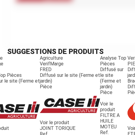
Kubota
Broyeur thermique
Broyeur électrique
SUGGESTIONS DE PRODUITS
re
Agriculture
Analyse Top
Ver
ge
VerifMarge
Pièces
PI
FRED
Diffusé sur
Dif
Top Pièces
Diffusé sur le site (Ferme et
le site
jard
ur le site (Ferme et
jardin)
(Ferme et
Bra
Pièce
jardin)
Dif
Pièce
Piè
Voir le
produit
FILTRE A
HUILE
Voir le produit
MOTEU
oduit
JOINT TORIQUE
Voi
Ref.
Ref.
ET