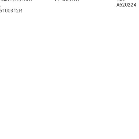
.
A620224
6100312R