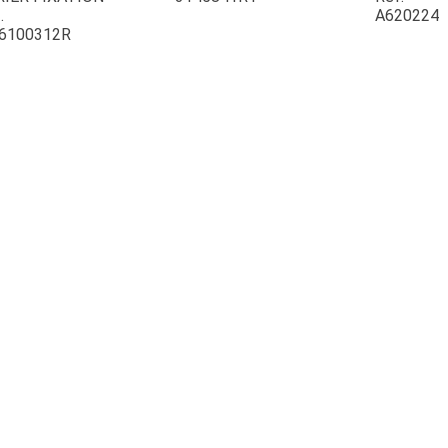
.
A620224
6100312R