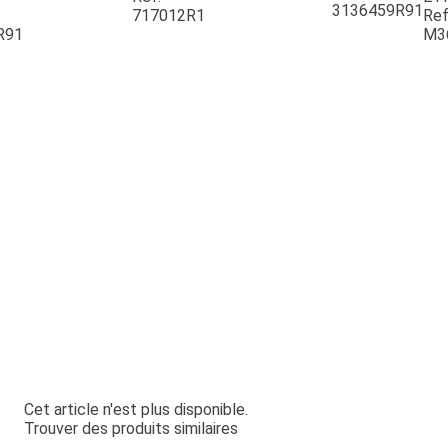
3136459R91
717012R1
Ref
R91
M3
Cet article n'est plus disponible.
Trouver des produits similaires