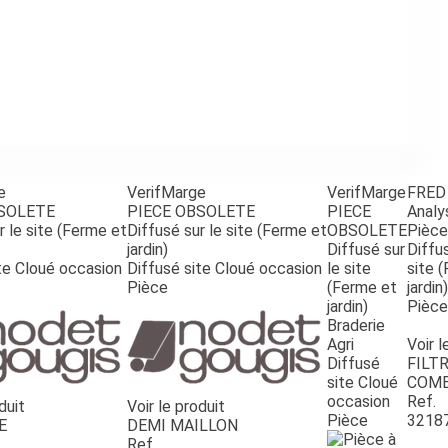
e
VerifMarge
VerifMarge
FRED
BSOLETE
PIECE OBSOLETE
PIECE
Analy
r le site (Ferme et
Diffusé sur le site (Ferme et
OBSOLETE
Pièce
jardin)
Diffusé sur
Diffus
te Cloué occasion
Diffusé site Cloué occasion
le site
site 
Pièce
(Ferme et
jardin)
jardin)
Pièce
Braderie
Agri
Voir l
Diffusé
FILTR
site Cloué
COMB
occasion
Ref.
duit
Voir le produit
Pièce
3218
E
DEMI MAILLON
Ref.