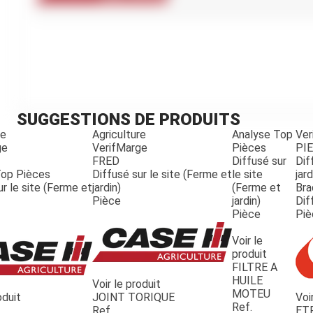
Kubota
Broyeur thermique
Broyeur électrique
SUGGESTIONS DE PRODUITS
re
Agriculture
Analyse Top
Ver
ge
VerifMarge
Pièces
PI
FRED
Diffusé sur
Dif
Top Pièces
Diffusé sur le site (Ferme et
le site
jard
ur le site (Ferme et
jardin)
(Ferme et
Bra
Pièce
jardin)
Dif
Pièce
Piè
Voir le
produit
FILTRE A
HUILE
Voir le produit
MOTEU
oduit
JOINT TORIQUE
Voi
Ref.
Ref.
ET