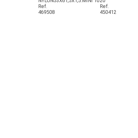
NYLON53X61,5X1,5.MINI 10
20
Ref.
Ref.
469508
450412
JOUET
ESPACES VERTS
QUAD SSV UTV
PIECES DETACHEES
CONTACT