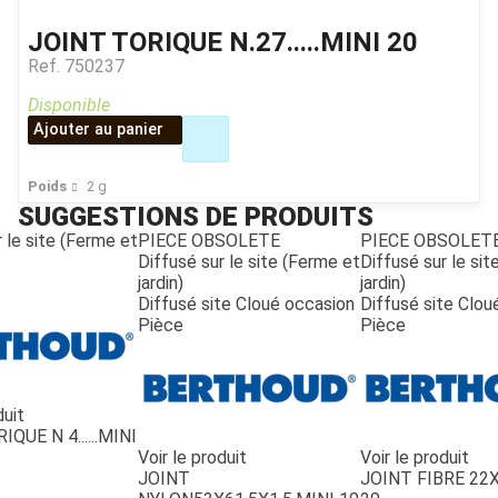
JOINT TORIQUE N.27.....MINI 20
Ref.
750237
Disponible
Ajouter au panier
Poids
2
g
SUGGESTIONS DE PRODUITS
 le site (Ferme et
PIECE OBSOLETE
PIECE OBSOLET
Diffusé sur le site (Ferme et
Diffusé sur le si
jardin)
jardin)
Diffusé site Cloué occasion
Diffusé site Clou
Pièce
Pièce
duit
QUE N 4......MINI
Voir le produit
Voir le produit
JOINT
JOINT FIBRE 22X1