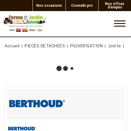
Nos offres
Nos occasions
Conseils pro
d'emploi
0
Accueil
PIECES DETACHEES
PULVERISATION
Joints
JO