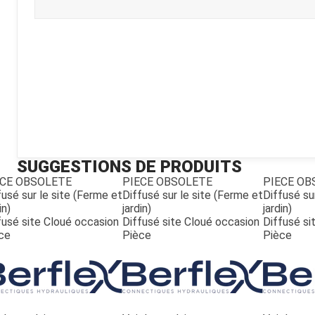
Kubota
Broyeur thermique
Broyeur électrique
SUGGESTIONS DE PRODUITS
ECE OBSOLETE
PIECE OBSOLETE
PIECE OB
fusé sur le site (Ferme et
Diffusé sur le site (Ferme et
Diffusé su
in)
jardin)
jardin)
fusé site Cloué occasion
Diffusé site Cloué occasion
Diffusé si
ce
Pièce
Pièce