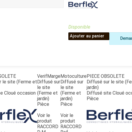
Benne
Sécateur
Plateau
Perche sécateur
Remorque bagagere
Tronçonneuse
Bineuse
Disponible
Accessoires
Ajouter au panier
Deman
SOLETE
VerifMarge
Motoculture
PIECE OBSOLETE
r le site (Ferme et
Diffusé sur
Diffusé sur
Diffusé sur le site (F
le site
le site
jardin)
te Cloué occasion
(Ferme et
(Ferme et
Diffusé site Cloué oc
jardin)
jardin)
Pièce
Pièce
Pièce
Voir le
Voir le
produit
produit
RACCORD
RACCORD