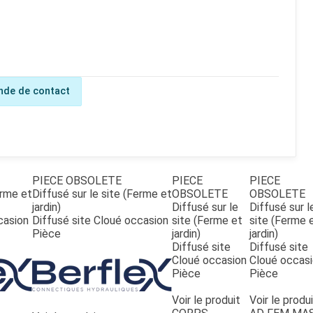
de de contact
PIECE OBSOLETE
PIECE
PIECE
erme et
Diffusé sur le site (Ferme et
OBSOLETE
OBSOLETE
jardin)
Diffusé sur le
Diffusé sur l
casion
Diffusé site Cloué occasion
site (Ferme et
site (Ferme 
Pièce
jardin)
jardin)
Diffusé site
Diffusé site
Cloué occasion
Cloué occas
Pièce
Pièce
Voir le produit
Voir le produi