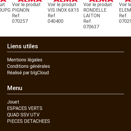
uit
Voir le produit
Voir le produit
Voir le produit
Voir l
OUP.G
PIGNON
VIS INOX 6X15
RONDELLE
ELE
Ref.
Ref.
LAITON
Ref.
CONTACT
070257
040400
Ref.
0702
070637
Liens utiles
Mentions légales
Conditions générales
Réalisé par blgCloud
Menu
Jouet
ESPACES VERTS
QUAD SSV UTV
PIECES DETACHEES