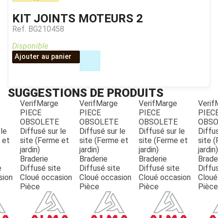
KIT JOINTS MOTEURS 2
Ref.
BG210458
Disponible
Ajouter au panier
SUGGESTIONS DE PRODUITS
VerifMarge
VerifMarge
VerifMarge
Verif
PIECE
PIECE
PIECE
PIEC
JOUET
OBSOLETE
OBSOLETE
OBSOLETE
OBSO
 le
Diffusé sur le
Diffusé sur le
Diffusé sur le
Diffus
 et
site (Ferme et
site (Ferme et
site (Ferme et
site 
jardin)
jardin)
jardin)
jardin)
ESPACES VERTS
Braderie
Braderie
Braderie
Brade
e
Diffusé site
Diffusé site
Diffusé site
Diffu
sion
Cloué occasion
Cloué occasion
Cloué occasion
Cloué
QUAD SSV UTV
Pièce
Pièce
Pièce
Pièce
PIECES DETACHEES