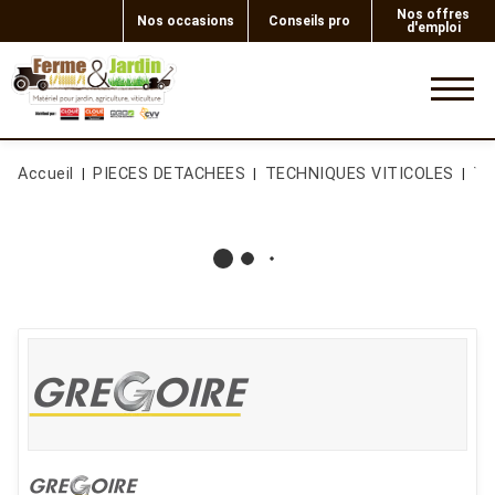
Nos offres
Nos occasions
Conseils pro
d'emploi
0
Accueil
PIECES DETACHEES
TECHNIQUES VITICOLES
Te